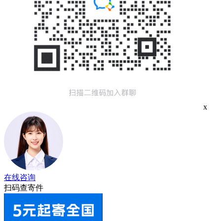
x
在线咨询
扫码查寄件