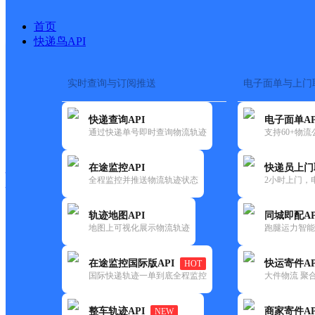
首页
快递鸟API
实时查询与订阅推送
电子面单与上门
搜索热词：
在途监控
快递查询API
电子面单AP
快递大全
快运大全
快递时效
通过快递单号即时查询物流轨迹
支持60+物
在途监控API
快递员上门
快递公司
全程监控并推送物流轨迹状态
2小时上门，
快递网点
电话大全
轨迹地图API
同城即配AP
地图上可视化展示物流轨迹
跑腿运力智能
申通
山西洪洞公司
在途监控国际版API
快运寄件AP
HOT
快递
国际快递轨迹一单到底全程监控
大件物流 聚合
更新时间：2022-07-12 00:00:00
整车轨迹API
商家寄件AP
NEW