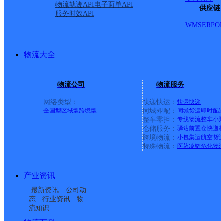
物流轨迹API
电子面单API
供应链
服务时效API
WMS
ERP
O
物流大全
物流公司
物流服务
网络类型：
快递快运：
快运
快递
全国型
区域型
跨境型
同城即配：
同城货运
即时配
整车零担：
专线物流
整车
小
仓储服务：
驿站
前置仓
快递
上一条：
横岗园山
跨境物流：
小包集运
航空货
特殊物流：
医药冷链
危化物
周边网点
产业资讯
山西洪洞县公司堤村乡
山西洪洞县公司明姜镇
最新资讯
公司动
山西洪洞县公司三维便
山西洪洞县公司辛村乡
便民寄存点分部
北伏牛便民寄存点分部
态
行业资讯
物
流知识
山西洪洞县公司赵城镇
山西洪洞县公司辛村乡
民寄存点分部
辛村便民寄存点