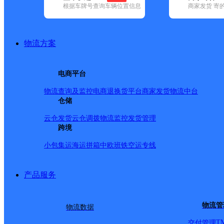
根据车牌号查询车辆位置信息
商家发货 寄
基本信息
所属快递：申通快递
物流方案
所属区域：山西省-临汾市-洪洞县
网点电话：
网点地址：大槐树镇旅游路南辛堡村
电商平台
网点负责人：
物流查询及监控
电商退换货
平台商家发货
物流中台
仓储
派送范围
云仓发货
云仓调拨
物流监控
发货管理
跨境
洪洞县城、大槐树镇、广胜寺镇、甘亭镇、赵城镇、万安
小包集运
海运拼箱
中欧班铁
空运专线
乡、兴唐寺乡、堤村乡、辛村乡、龙马乡、左木乡。
产品服务
物流管
物流数据
T
交付管理