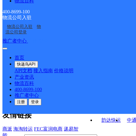
物流百科
山西洪洞县公司西城便
临汾洪洞县
分部
南段村便民寄存点
山西洪洞县公司大槐树
山西洪洞县公司万安镇
民寄存点分部
400-8699-100
物流公司入驻
山西洪洞县公司大槐树
山西洪洞县公司东城区
镇永一便民寄存点分部
便民寄存分部
物流公司入驻
物
临汾洪洞县辛村乡营业
洪洞县曲亭镇合作点
镇城北便民寄存分部
便民寄存点分部
流公司登录
部
ID9390
接口API
推广者中心
注册/登录
快运查询
API接口文档
FAQ/帮助文档
快递鸟
宏行中运物流
首页
API接口
DEMO下载
快递鸟API
百世快运
邦
API文档
接入指南
价格说明
关于我们
德邦快递
高
产业资讯
物流百科
华企快运
环
公司介绍
企业动态
联系我们
法律声
400-8699-100
京东快运
聚
明
合作伙伴
快递鸟接口服务协议
用
推广者中心
户隐私政策
速佳达快运
注册
登录
易达快运
驿
友情链接
韵达快运
中
商派
海淘转运
FEC富润电商
递易智
能