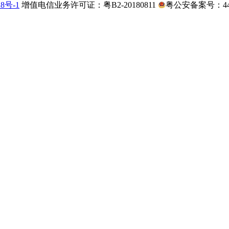
28号-1
增值电信业务许可证：粤B2-20180811
粤公安备案号：4403