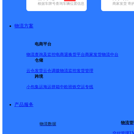
根据车牌号查询车辆位置信息
商家发货 寄
基本信息
所属快递：德邦快递
物流方案
所属区域：宁夏回族自治区-固原市-西吉县
网点电话：
网点地址：宁夏回族自治区固原市西吉县水泉村()
电商平台
网点负责人：
物流查询及监控
电商退换货
平台商家发货
物流中台
仓储
派送范围
云仓发货
云仓调拨
物流监控
发货管理
跨境
-
小包集运
海运拼箱
中欧班铁
空运专线
产品服务
物流管
物流数据
T
交付管理