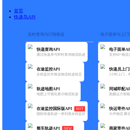
首页
快递鸟API
实时查询与订阅推送
电子面单与上门
搜索热词：
在途监控
快递查询API
电子面单AP
快递大全
快运大全
快递时效
通过快递单号即时查询物流轨迹
支持60+物
在途监控API
快递员上门
快递公司
全程监控并推送物流轨迹状态
2小时上门，
快递网点
电话大全
轨迹地图API
同城即配AP
地图上可视化展示物流轨迹
跑腿运力智能
德邦
固原西吉县营业部
在途监控国际版API
快运寄件AP
HOT
快递
国际快递轨迹一单到底全程监控
大件物流 聚合
更新时间：2022-07-12 00:00:00
整车轨迹API
商家寄件AP
NEW