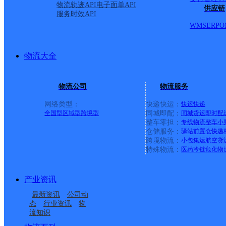
物流轨迹API
电子面单API
供应链
服务时效API
WMS
ERP
O
物流大全
物流公司
物流服务
网络类型：
快递快运：
快运
快递
全国型
区域型
跨境型
同城即配：
同城货运
即时配
整车零担：
专线物流
整车
小
仓储服务：
驿站
前置仓
快递
上一条：
横岗园山
跨境物流：
小包集运
航空货
特殊物流：
医药冷链
危化物
周边网点
产业资讯
固原西吉县
西吉县吉强镇合作点
最新资讯
公司动
宁夏西吉公司
西吉县兴隆镇合作点
ID16700
态
行业资讯
物
流知识
西吉县兴隆镇合作点
西吉县吉强镇合作点
ID16532