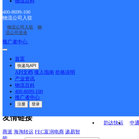
物流百科
西吉县吉强镇合作点
西吉县邮政局中心营业
ID17064
ID15659
红耀邮政所
白城邮政所
ID1782
厅
400-8699-100
物流公司入驻
火石寨邮政所
兴平邮政所
物流公司入驻
物
马莲邮政所
马建邮政所
流公司登录
接口API
推广者中心
注册/登录
快运查询
API接口文档
FAQ/帮助文档
快递鸟
宏行中运物流
首页
API接口
DEMO下载
快递鸟API
百世快运
邦
API文档
接入指南
价格说明
关于我们
德邦快递
高
产业资讯
物流百科
华企快运
环
公司介绍
企业动态
联系我们
法律声
400-8699-100
京东快运
聚
明
合作伙伴
快递鸟接口服务协议
用
推广者中心
户隐私政策
速佳达快运
注册
登录
易达快运
驿
友情链接
韵达快运
中
商派
海淘转运
FEC富润电商
递易智
能