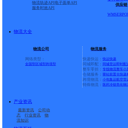
物流轨迹API
电子面单API
供应链
服务时效API
WMS
ERP
O
物流大全
物流公司
物流服务
网络类型：
快递快运：
快运
快递
全国型
区域型
跨境型
同城即配：
同城货运
即时配
整车零担：
专线物流
整车
小
仓储服务：
驿站
前置仓
快递
上一条：
广西梧州公司河西分部
跨境物流：
小包集运
航空货
特殊物流：
医药冷链
危化物
周边网点
产业资讯
福建泉州公司坪山寄存
福建主城区公司泉州丰
最新资讯
公司动
福建主城公司泉州城东
福建主城区公司泉州后
点分部
泽区黎明学院服务部
态
行业资讯
物
流知识
福建泉州公司信息学院
福建主城公司泉州浦西
服务部
埔服务部雅园小区分部