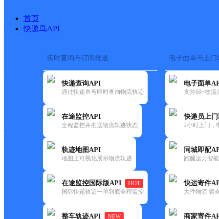
首页
快递鸟API
实时查询与订阅推送
电子面单与上门
搜索热词：
在途监控
快递查询API
电子面单AP
快递大全
快运大全
快递时效
通过快递单号即时查询物流轨迹
支持60+物
在途监控API
快递员上门
快递公司
全程监控并推送物流轨迹状态
2小时上门，
快递网点
电话大全
轨迹地图API
同城即配AP
地图上可视化展示物流轨迹
跑腿运力智能
韵达
福建泉州公司二中路仓储分部
在途监控国际版API
快运寄件AP
HOT
速递
国际快递轨迹一单到底全程监控
大件物流 聚合
更新时间：2022-07-14 00:00:00
整车轨迹API
商家寄件AP
NEW