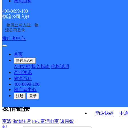
物流百科
福建主城区公司泉州清
福建主城区公司泉州东
寄存点分部
万达服务部万达分部
福建泉州公司田庵花苑
福建泉州公司东霞新村
源服务部少林路分部
海服务部
400-8699-100
物流公司入驻
福建主城公司泉州浦西
福建泉州公司前坂美食
分部
分部
物流公司入驻
物
福建泉州公司中心站妙
福建泉州公司碧水湾东
万达服务部
街分部
流公司登录
云街分部
美路分部
接口API
推广者中心
注册/登录
快运查询
API接口文档
FAQ/帮助文档
快递鸟
宏行中运物流
首页
API接口
DEMO下载
快递鸟API
百世快运
邦
API文档
接入指南
价格说明
关于我们
德邦快递
高
产业资讯
物流百科
华企快运
环
公司介绍
企业动态
联系我们
法律声
400-8699-100
京东快运
聚
明
合作伙伴
快递鸟接口服务协议
用
推广者中心
户隐私政策
速佳达快运
注册
登录
易达快运
驿
友情链接
韵达快运
中
商派
海淘转运
FEC富润电商
递易智
能