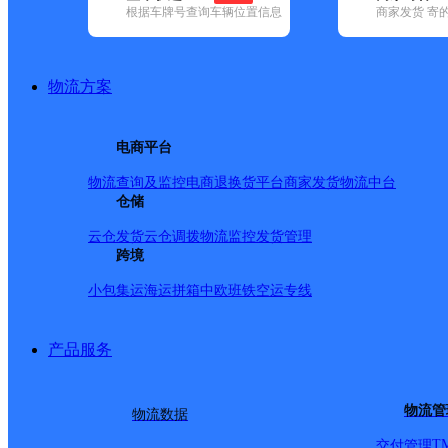
根据车牌号查询车辆位置信息
商家发货 寄
基本信息
所属快递：韵达速递
物流方案
所属区域：福建省-泉州市-丰泽区
网点电话：
网点地址：中国福建省泉州市丰泽区丰泽街道虹景花园
电商平台
网点负责人：
物流查询及监控
电商退换货
平台商家发货
物流中台
仓储
派送范围
云仓发货
云仓调拨
物流监控
发货管理
跨境
-
小包集运
海运拼箱
中欧班铁
空运专线
产品服务
物流管
物流数据
T
交付管理