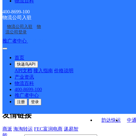
物流百科
广元市柏林邮政所
广元市陈江邮政所
广元市柳桥邮政所
广元市卫子邮政支局
400-8699-100
物流公司入驻
广元市王家邮政支局
广元市香溪邮政所
物流公司入驻
物
广元市文村邮政所
广元市朝阳邮政所
流公司登录
接口API
推广者中心
注册/登录
快运查询
API接口文档
FAQ/帮助文档
快递鸟
宏行中运物流
首页
API接口
DEMO下载
快递鸟API
百世快运
邦
API文档
接入指南
价格说明
关于我们
德邦快递
高
产业资讯
物流百科
华企快运
环
公司介绍
企业动态
联系我们
法律声
400-8699-100
京东快运
聚
明
合作伙伴
快递鸟接口服务协议
用
推广者中心
户隐私政策
速佳达快运
注册
登录
易达快运
驿
友情链接
韵达快运
中
商派
海淘转运
FEC富润电商
递易智
能