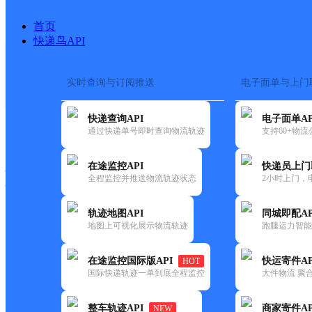
首页
快递鸟API
实时查询与订阅推送
电子面单与上门
搜索热词：
在途监控
快递查询API
电子面单AP
快递大全
快运大全
快递时效
通过快递单号即时查询物流轨迹
支持60+物
在途监控API
快递员上门
快递公司
全程监控并推送物流轨迹状态
2小时上门，
快递网点
电话大全
轨迹地图API
同城即配AP
地图上可视化展示物流轨迹
跑腿运力智能
顺丰
完美饰界
在途监控国际版API
快运寄件AP
HOT
速运
国际快递轨迹一单到底全程监控
大件物流 聚合
更新时间：2021-11-26 00:00:00
整车轨迹API
商家寄件AP
NEW