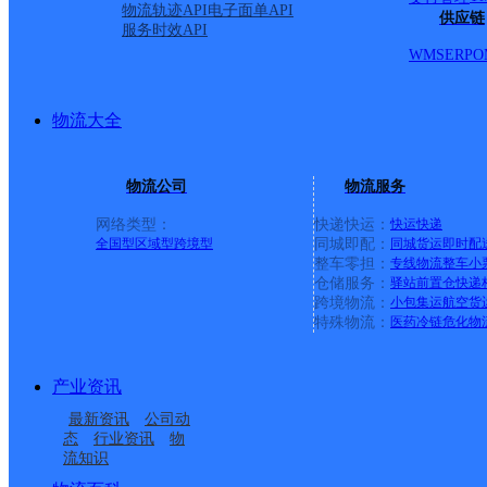
物流轨迹API
电子面单API
供应链
服务时效API
WMS
ERP
O
物流大全
物流公司
物流服务
网络类型：
快递快运：
快运
快递
全国型
区域型
跨境型
同城即配：
同城货运
即时配
整车零担：
专线物流
整车
小
仓储服务：
驿站
前置仓
快递
上一条：
义乌廿三里网点
跨境物流：
小包集运
航空货
特殊物流：
医药冷链
危化物
周边网点
产业资讯
广元元坝
四川广元昭化区公司
最新资讯
公司动
昭化区昭化镇合作点
广元昭化区营业部
态
行业资讯
物
流知识
广元市青牛邮政所
广元市明觉邮政所
ID625