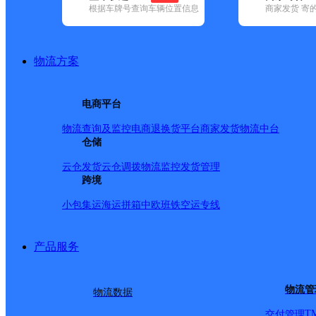
根据车牌号查询车辆位置信息
商家发货 寄
基本信息
所属快递：顺丰速运
物流方案
所属区域：四川省-广元市-昭化区
网点电话：
网点地址：杏林街25号
电商平台
网点负责人：
物流查询及监控
电商退换货
平台商家发货
物流中台
仓储
派送范围
云仓发货
云仓调拨
物流监控
发货管理
跨境
全境
小包集运
海运拼箱
中欧班铁
空运专线
产品服务
物流管
物流数据
T
交付管理