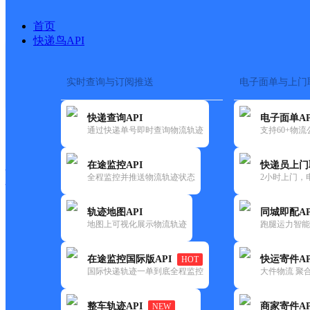
首页
快递鸟API
实时查询与订阅推送
电子面单与上门
搜索热词：
在途监控
快递查询API
电子面单AP
快递大全
快运大全
快递时效
通过快递单号即时查询物流轨迹
支持60+物
在途监控API
快递员上门
快递公司
全程监控并推送物流轨迹状态
2小时上门，
快递网点
电话大全
轨迹地图API
同城即配AP
地图上可视化展示物流轨迹
跑腿运力智能
顺丰
翰林一品16栋101
在途监控国际版API
快运寄件AP
HOT
速运
国际快递轨迹一单到底全程监控
大件物流 聚合
更新时间：2021-11-26 00:00:00
整车轨迹API
商家寄件AP
NEW