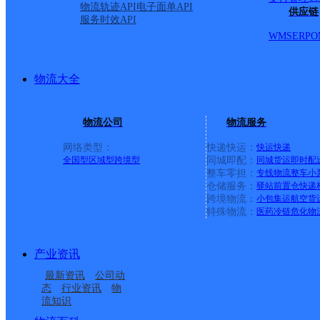
物流轨迹API
电子面单API
供应链
服务时效API
WMS
ERP
O
物流大全
物流公司
物流服务
网络类型：
快递快运：
快运
快递
全国型
区域型
跨境型
同城即配：
同城货运
即时配
整车零担：
专线物流
整车
小
仓储服务：
驿站
前置仓
快递
上一条：
义乌廿三里网点
跨境物流：
小包集运
航空货
特殊物流：
医药冷链
危化物
周边网点
产业资讯
湖南湘西龙山县公司
吉首龙山县
最新资讯
公司动
龙山县水田坝镇合作点
龙山县桶车乡合作点
态
行业资讯
物
流知识
龙山县召市镇合作点
龙山县兴隆街道合作点
ID11662
ID16109