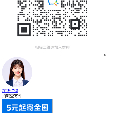
x
在线咨询
扫码查寄件