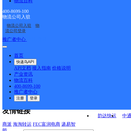
物流百科
龙山县农车镇合作点
龙山县石羔街道合作点
ID7960
ID15681
龙山县红岩溪镇合作点
湘西龙山县营业部
ID5405
ID12464
400-8699-100
物流公司入驻
龙山县茨岩塘镇合作点
龙山县民安街道合作点
ID16116
物流公司入驻
物
龙山县石牌镇合作点
龙山县洗洛镇合作点
ID11680
ID1712
流公司登录
ID12458
ID12324
接口API
推广者中心
注册/登录
快运查询
API接口文档
FAQ/帮助文档
快递鸟
宏行中运物流
首页
API接口
DEMO下载
快递鸟API
百世快运
邦
API文档
接入指南
价格说明
关于我们
德邦快递
高
产业资讯
物流百科
华企快运
环
公司介绍
企业动态
联系我们
法律声
400-8699-100
京东快运
聚
明
合作伙伴
快递鸟接口服务协议
用
推广者中心
户隐私政策
速佳达快运
注册
登录
易达快运
驿
友情链接
韵达快运
中
商派
海淘转运
FEC富润电商
递易智
能