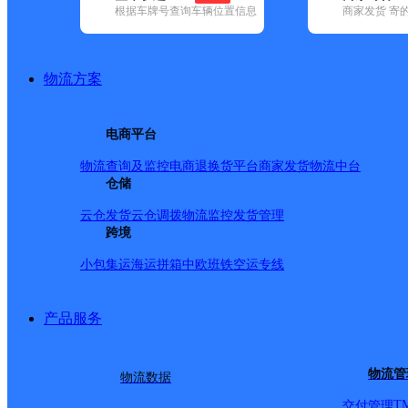
根据车牌号查询车辆位置信息
商家发货 寄
基本信息
所属快递：顺丰速运
物流方案
所属区域：湖南省-湘西土家族苗族自治州-龙山县
网点电话：
网点地址：红旗大道翰林壹品东大门16栋101快递超市
电商平台
网点负责人：
物流查询及监控
电商退换货
平台商家发货
物流中台
仓储
派送范围
云仓发货
云仓调拨
物流监控
发货管理
跨境
全境
小包集运
海运拼箱
中欧班铁
空运专线
产品服务
物流管
物流数据
T
交付管理