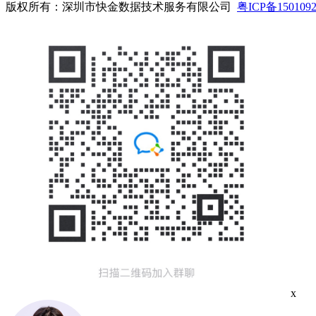
版权所有：深圳市快金数据技术服务有限公司
粤ICP备150109
x