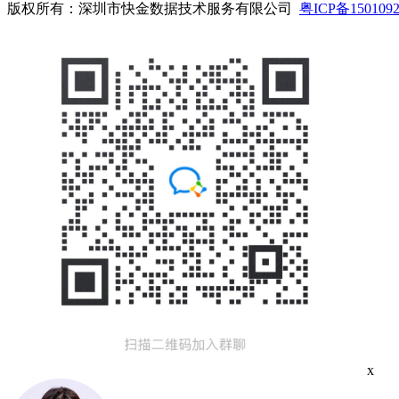
版权所有：深圳市快金数据技术服务有限公司
粤ICP备150109
x