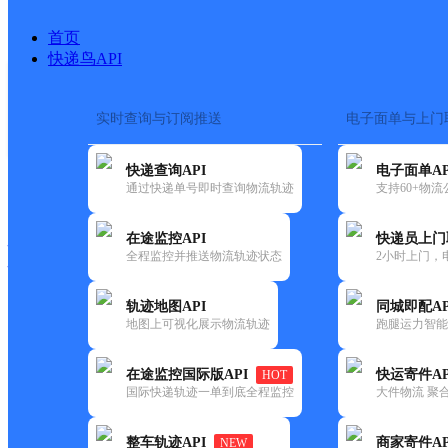
首页
快递鸟API
实时查询与订阅推送
电子面单与上门
搜索热词：
快递查询API
电子面单AP
快递大全
快运大全
快递时效
通过快递单号即时查询物流轨迹
支持60+物
在途监控API
快递员上门
快递公司
全程监控并推送物流轨迹状态
2小时上门，
快递网点
电话大全
轨迹地图API
同城即配AP
地图上可视化展示物流轨迹
跑腿运力智能
邮政
前白庙村邮政所
在途监控国际版API
快运寄件AP
HOT
国内
国际快递轨迹一单到底全程监控
大件物流 聚合
更新时间：2021-12-03 00:00:00
整车轨迹API
商家寄件AP
NEW