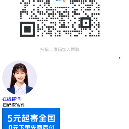
x
在线咨询
扫码查寄件