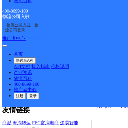
物流百科
400-8699-100
物流公司入驻
决方案
物流公司入驻
物
流公司登录
快运查询
接口API
推广者中心
注册/登录
宏行中运物流
API接口文档
FAQ/帮助文档
快递鸟
首页
百世快运
邦
API接口
DEMO下载
快递鸟API
德邦快递
高
API文档
接入指南
价格说明
关于我们
华企快运
环
产业资讯
物流百科
京东快运
聚
400-8699-100
公司介绍
企业动态
联系我们
法律声
速佳达快运
推广者中心
明
合作伙伴
快递鸟接口服务协议
用
注册
登录
户隐私政策
易达快运
驿
韵达快运
中
友情链接
商派
海淘转运
FEC富润电商
递易智能