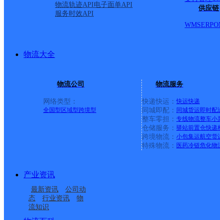
宇电力设备制造有限公司、包头市瑞晟化工机械有限公司
物流轨迹API
电子面单API
供应链
服务时效API
新石拐区政府、石拐新区国税局、石拐新区金政大厦、石
WMS
ERP
O
福利中心、卧龙港床垫、伟业汽修、北效交管大队、环宇
收费所、安置住宅小区、沙尔沁窑子村、马场村、马场农
物流大全
字花园、燿辉小区、丽祥苑、青山倾城小区、石拐区第一中
古自治区包头市石拐区大德恒街道鸡毛窑村委会,内蒙古自
物流公司
物流服务
古自治区包头市石拐区大德恒街道开洲窑子村委会,内蒙古
网络类型：
快递快运：
快运
快递
全国型
区域型
跨境型
同城即配：
同城货运
即时配
整车零担：
专线物流
整车
小
仓储服务：
驿站
前置仓
快递
上一条：
广西梧州公司河西分部
跨境物流：
小包集运
航空货
特殊物流：
医药冷链
危化物
周边网点
产业资讯
包头石拐新区国慧物流
包头市分部
最新资讯
公司动
环城路邮政所
德恒路邮政支局
园营业部
态
行业资讯
物
流知识
包头赛汗网点