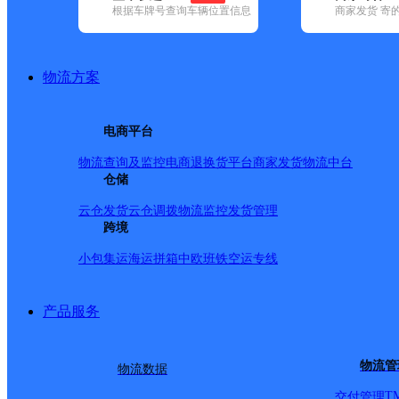
根据车牌号查询车辆位置信息
商家发货 寄
基本信息
所属快递：中通快递
物流方案
所属区域：内蒙古自治区-包头市-石拐区
网点电话：
网点地址：石拐新区滕昂小区8-9号底店
电商平台
网点负责人：
物流查询及监控
电商退换货
平台商家发货
物流中台
仓储
派送范围
云仓发货
云仓调拨
物流监控
发货管理
跨境
包头市职教基地（大学城）、包头市装备制造产业园区（
小包集运
海运拼箱
中欧班铁
空运专线
北维得利内蒙分公司、国安科技有限公司、天盛重工（康
装备加工基地、内蒙古凯建楼宇设备销售有限公司、欧蒙
产品服务
公司、北奔重卡（包头伊纯物贸有限公司）、包头蒙隆机
头振宇机械制造公司、内蒙古巧工匠金属制品有限公司、
物流管
物流数据
械、包头市列蒙设备有限公司、包头市吴江工贸有限公司
T
交付管理