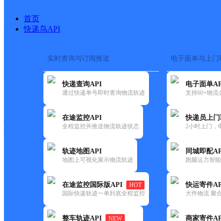
首页
快递鸟API
实时查询与订阅推送
电子面单与上门
搜索热词：
在途监控
快递查询API
电子面单AP
快递大全
快运大全
快递时效
通过快递单号即时查询物流轨迹
支持60+物
在途监控API
快递员上门
快递公司
全程监控并推送物流轨迹状态
2小时上门，
快递网点
电话大全
轨迹地图API
同城即配AP
地图上可视化展示物流轨迹
跑腿运力智能
中通
包头石拐新区
在途监控国际版API
快运寄件AP
HOT
快递
国际快递轨迹一单到底全程监控
大件物流 聚合
更新时间：2022-07-14 00:00:00
整车轨迹API
商家寄件AP
NEW