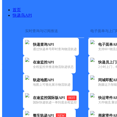
首页
快递鸟API
实时查询与订阅推送
电子面单与上门
搜索热词：
在途监控
快递查询API
电子面单AP
快递大全
快运大全
快递时效
通过快递单号即时查询物流轨迹
支持60+物
在途监控API
快递员上门
快递公司
全程监控并推送物流轨迹状态
2小时上门，
快递网点
电话大全
轨迹地图API
同城即配AP
地图上可视化展示物流轨迹
跑腿运力智能
百世
莫力达瓦旗
在途监控国际版API
快运寄件AP
HOT
快递
国际快递轨迹一单到底全程监控
大件物流 聚合
更新时间：2021-11-26 00:00:00
整车轨迹API
商家寄件AP
NEW