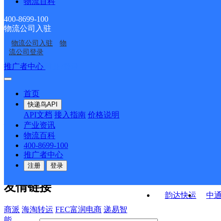
物流百科
布特哈路邮政支局
坤密尔堤邮政所
业部
哈达阳邮政所
奎勒河邮政所
400-8699-100
物流公司入驻
巴彦农场邮政所
巴彦邮政所
物流公司入驻
物
巴彦塔拉邮政所
纳文西大街邮政支局
流公司登录
接口API
推广者中心
注册/登录
快运查询
API接口文档
FAQ/帮助文档
快递鸟
宏行中运物流
首页
API接口
DEMO下载
快递鸟API
百世快运
邦
API文档
接入指南
价格说明
关于我们
德邦快递
高
产业资讯
物流百科
华企快运
环
公司介绍
企业动态
联系我们
法律声
400-8699-100
京东快运
聚
明
合作伙伴
快递鸟接口服务协议
用
推广者中心
户隐私政策
速佳达快运
注册
登录
易达快运
驿
友情链接
韵达快运
中
商派
海淘转运
FEC富润电商
递易智
能