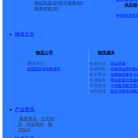
物流轨迹API
电子面单API
供应链
服务时效API
WMS
ERP
O
物流大全
物流公司
物流服务
网络类型：
快递快运：
快运
快递
全国型
区域型
跨境型
同城即配：
同城货运
即时配
整车零担：
专线物流
整车
小
仓储服务：
驿站
前置仓
快递
上一条：
义乌廿三里网点
跨境物流：
小包集运
航空货
特殊物流：
医药冷链
危化物
周边网点
产业资讯
内蒙古莫力达瓦旗公司
内蒙古莫力达瓦旗公司
最新资讯
公司动
内蒙古莫力达瓦旗公司
内蒙古莫力达瓦旗公司
甘河农场寄存点
态
行业资讯
物
流知识
呼伦贝尔莫力达瓦旗营
腾克邮政所
红彦镇寄存点
巴彦农场分部