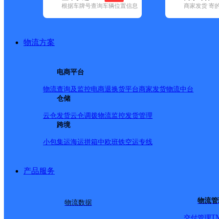
根据车牌号查询车辆位置信息
商家发货 寄
基本信息
所属快递：百世快递
物流方案
所属区域：内蒙古自治区-呼伦贝尔市-莫力达瓦达斡尔族自
网点电话：
网点地址：莫力达瓦旗尼尔基镇佳合春天中区9号楼102号
电商平台
网点负责人：
物流查询及监控
电商退换货
平台商家发货
物流中台
仓储
派送范围
云仓发货
云仓调拨
物流监控
发货管理
跨境
县城（尼尔基镇）城区内派送；国营甘河农场 ；红彦镇；
小包集运
海运拼箱
中欧班铁
空运专线
阳镇；汉古尔河镇；库如奇乡；奎勒河镇；塔温敖宝镇；
产品服务
物流管
物流数据
T
交付管理