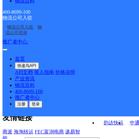
物流百科
福州罗源县营业部
罗源县霍口畲族乡合作
ID10965
ID6666
罗源县飞竹镇合作点
飞竹邮政支局
点ID1871
400-8699-100
物流公司入驻
南街邮政支局
霍口邮政支局
ID10412
物流公司入驻
物
西兰邮政支局
起步邮政所
流公司登录
接口API
推广者中心
注册/登录
快运查询
API接口文档
FAQ/帮助文档
快递鸟
宏行中运物流
首页
API接口
DEMO下载
快递鸟API
百世快运
邦
API文档
接入指南
价格说明
关于我们
德邦快递
高
产业资讯
物流百科
华企快运
环
公司介绍
企业动态
联系我们
法律声
400-8699-100
京东快运
聚
明
合作伙伴
快递鸟接口服务协议
用
推广者中心
户隐私政策
速佳达快运
注册
登录
易达快运
驿
友情链接
韵达快运
中
商派
海淘转运
FEC富润电商
递易智
能