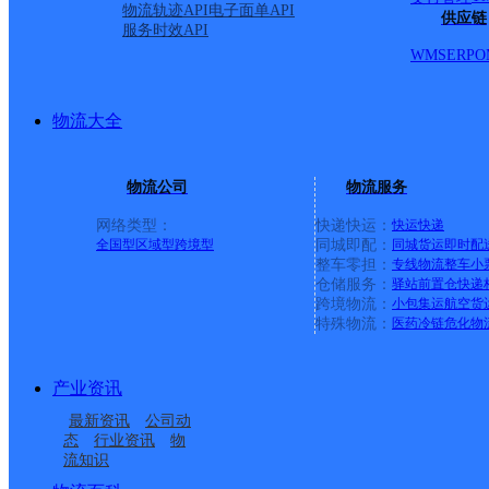
物流轨迹API
电子面单API
供应链
服务时效API
WMS
ERP
O
物流大全
物流公司
物流服务
网络类型：
快递快运：
快运
快递
全国型
区域型
跨境型
同城即配：
同城货运
即时配
整车零担：
专线物流
整车
小
仓储服务：
驿站
前置仓
快递
上一条：
义乌廿三里网点
跨境物流：
小包集运
航空货
特殊物流：
医药冷链
危化物
周边网点
产业资讯
福建罗源县公司
福州罗源县
最新资讯
公司动
罗源县西兰乡合作点
罗源县白塔乡合作点
态
行业资讯
物
流知识
罗源县洪洋乡合作点
罗源县碧里乡合作点
ID11131
ID11132