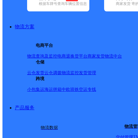
根据车牌号查询车辆位置信息
商家发货 寄
基本信息
所属快递：圆通速递
物流方案
所属区域：福建省-福州市-罗源县
网点电话：
网点地址：福建省福州市罗源县
电商平台
网点负责人：
物流查询及监控
电商退换货
平台商家发货
物流中台
仓储
派送范围
云仓发货
云仓调拨
物流监控
发货管理
跨境
1.县城（全境）2.起步镇区(13655081986)、松山镇区(186591358
小包集运
海运拼箱
中欧班铁
空运专线
街头村、街中村、?吕洞村
产品服务
物流管
物流数据
T
交付管理