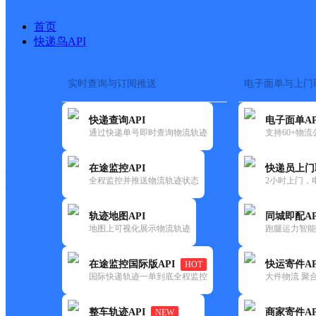
首页
快递鸟API
实时查询与订阅推送
电子面单与上门
搜索热词：
在途监控
快递查询API
电子面单AP
快递大全
快运大全
快递时效
通过快递单号即时查询物流轨迹
支持60+物
在途监控API
快递员上门
快递公司
全程监控并推送物流轨迹状态
2小时上门，
快递网点
电话大全
轨迹地图API
同城即配AP
地图上可视化展示物流轨迹
跑腿运力智能
圆通
罗源县
在途监控国际版API
快运寄件AP
HOT
速递
国际快递轨迹一单到底全程监控
大件物流 聚合
更新时间：2021-11-26 00:00:00
整车轨迹API
商家寄件AP
NEW