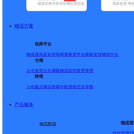
根据车牌号查询车辆位置信息
商家发货 寄
基本信息
所属快递：速尔快递
物流方案
所属区域：四川省-甘孜藏族自治州-德格县
网点电话：
网点地址：四川省康定县炉城镇东关大道
电商平台
网点负责人：
物流查询及监控
电商退换货
平台商家发货
物流中台
仓储
派送范围
云仓发货
云仓调拨
物流监控
发货管理
跨境
C:城区
小包集运
海运拼箱
中欧班铁
空运专线
产品服务
物流管
物流数据
T
交付管理