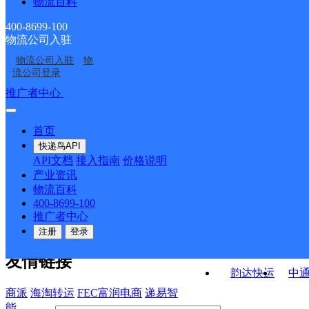
物流百科
德格县打滚邮政所
德格县错阿邮政所
德格县亚丁邮政所
德格县卡松渡邮政所
400-8699-100
物流公司入驻
德格县龚垭邮政所
德格县俄支邮政所
物流公司入驻
物
德格县所巴邮政所
德格县中扎科邮政所
流公司登录
接口API
推广者中心
注册/登录
快运查询
API接口文档
FAQ/帮助文档
快递鸟
宏行中运物流
首页
API接口
DEMO下载
快递鸟API
百世快运
邦
API文档
接入指南
价格说明
关于我们
德邦快递
高
产业资讯
物流百科
华企快运
环
公司介绍
企业动态
联系我们
法律声
400-8699-100
京东快运
聚
明
合作伙伴
快递鸟接口服务协议
用
推广者中心
户隐私政策
速佳达快运
注册
登录
易达快运
驿
友情链接
韵达快运
中
商派
海淘转运
FEC富润电商
递易智
能