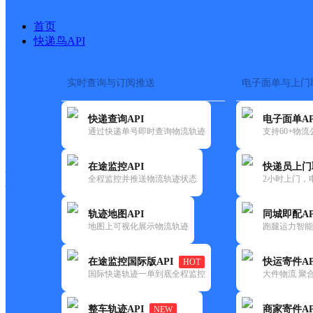
首页
快递鸟API
实时查询与订阅推送
电子面单与上门
搜索热词：
在途监控
快递查询API
电子面单AP
快递大全
快运大全
快递时效
通过快递单号即时查询物流轨迹
支持60+物
在途监控API
快递员上门
快递公司
全程监控并推送物流轨迹状态
2小时上门，
快递网点
电话大全
轨迹地图API
同城即配AP
地图上可视化展示物流轨迹
跑腿运力智能
速尔
甘孜德格
在途监控国际版API
快运寄件AP
HOT
快递
国际快递轨迹一单到底全程监控
大件物流 聚合
更新时间：2021-11-26 00:00:00
整车轨迹API
商家寄件AP
NEW