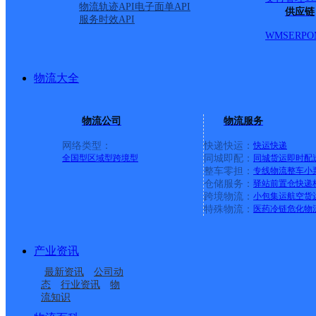
物流轨迹API
电子面单API
供应链
服务时效API
WMS
ERP
O
物流大全
物流公司
物流服务
网络类型：
快递快运：
快运
快递
全国型
区域型
跨境型
同城即配：
同城货运
即时配
整车零担：
专线物流
整车
小
仓储服务：
驿站
前置仓
快递
上一条：
义乌廿三里网点
跨境物流：
小包集运
航空货
特殊物流：
医药冷链
危化物
周边网点
产业资讯
甘孜德格县
德格县达马邮政所
最新资讯
公司动
德格县俄南邮政所
德格县温拖邮政所
态
行业资讯
物
流知识
德格县八帮邮政所
德格县汪布顶邮政所