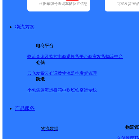
根据车牌号查询车辆位置信息
商家发货 寄
基本信息
所属快递：优速快递
物流方案
所属区域：福建省-厦门市-同安区
网点电话：
网点地址：厦门市同安区新民镇湖安社区后垵里66号
电商平台
网点负责人：
物流查询及监控
电商退换货
平台商家发货
物流中台
仓储
派送范围
云仓发货
云仓调拨
物流监控
发货管理
跨境
西柯镇
小包集运
海运拼箱
中欧班铁
空运专线
产品服务
物流管
物流数据
T
交付管理