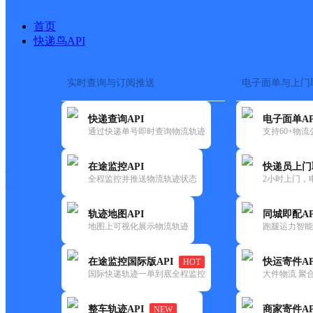
首页
快递鸟API
实时查询与订阅推送
电子面单与上门
搜索热词：
在途监控
快递查询API
电子面单AP
快递大全
快运大全
快递时效
通过快递单号即时查询物流轨迹
支持60+物
在途监控API
快递员上门
快递公司
全程监控并推送物流轨迹状态
2小时上门，
快递网点
电话大全
轨迹地图API
同城即配AP
地图上可视化展示物流轨迹
跑腿运力智能
优速
UH厦门同安西柯黄金
在途监控国际版API
快运寄件AP
HOT
快递
国际快递轨迹一单到底全程监控
大件物流 聚合
更新时间：2022-07-12 00:00:00
整车轨迹API
商家寄件AP
NEW