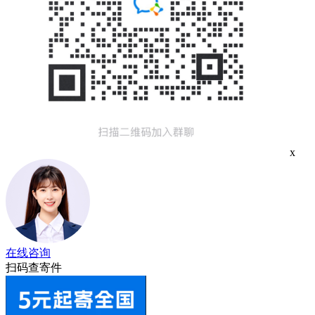
x
在线咨询
扫码查寄件