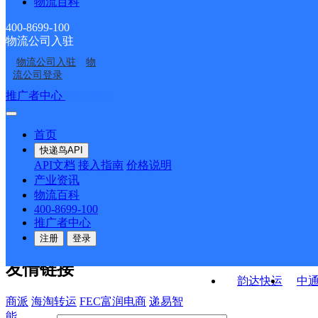
物流百科
福建厦门岛外公司马巷
福建主城公司岛外博梦
仓储分部
门朝元分部
福建厦门岛外朝元公司
福建主城公司岛外博梦
仓储分部
达服务部同安建材分部
400-8699-100
物流公司入驻
福建厦门岛外公司
福建主城区公司厦门岛
乌涂KH分部
达服务部凤岗分部
物流公司入驻
物
厦门西柯
厦门同安工业集中区
外城北服务部
流公司登录
接口API
推广者中心
注册/登录
快运查询
API接口文档
FAQ/帮助文档
快递鸟
宏行中运物流
首页
API接口
DEMO下载
快递鸟API
百世快运
邦
API文档
接入指南
价格说明
关于我们
德邦快递
高
产业资讯
物流百科
华企快运
环
公司介绍
企业动态
联系我们
法律声
400-8699-100
京东快运
聚
明
合作伙伴
快递鸟接口服务协议
用
推广者中心
户隐私政策
速佳达快运
注册
登录
易达快运
驿
友情链接
韵达快运
中
商派
海淘转运
FEC富润电商
递易智
能