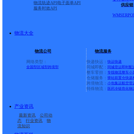
物流轨迹API
电子面单API
供应链
服务时效API
WMS
ERP
O
物流大全
物流公司
物流服务
网络类型：
快递快运：
快运
快递
全国型
区域型
跨境型
同城即配：
同城货运
即时配
整车零担：
专线物流
整车
小
仓储服务：
驿站
前置仓
快递
上一条：
横岗园山
跨境物流：
小包集运
航空货
特殊物流：
医药冷链
危化物
周边网点
产业资讯
福建主城区公司厦门岛
福建厦门公司殿前仓储
最新资讯
公司动
厦门西柯三部
VIP项目总仓福建一仓厦
外博梦达服务部
分部
态
行业资讯
物
流知识
福建厦门岛外公司后溪
VIP项目总仓福建一仓厦
门岛外分部