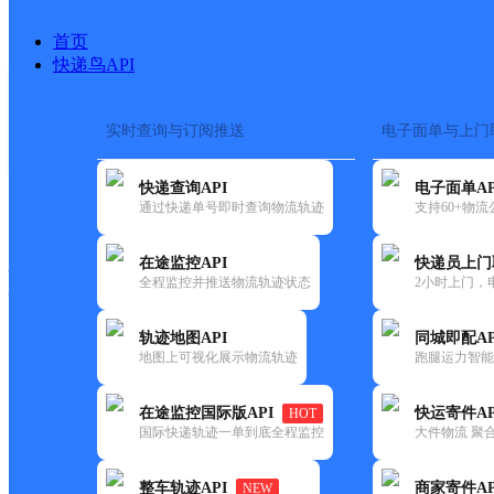
首页
快递鸟API
实时查询与订阅推送
电子面单与上门
搜索热词：
在途监控
快递查询API
电子面单AP
快递大全
快运大全
快递时效
通过快递单号即时查询物流轨迹
支持60+物
在途监控API
快递员上门
快递公司
全程监控并推送物流轨迹状态
2小时上门，
快递网点
电话大全
轨迹地图API
同城即配AP
地图上可视化展示物流轨迹
跑腿运力智能
韵达
河南新乡市公司红旗区新职院
在途监控国际版API
快运寄件AP
HOT
速递
国际快递轨迹一单到底全程监控
大件物流 聚合
更新时间：2022-07-14 00:00:00
整车轨迹API
商家寄件AP
NEW