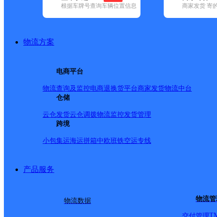
根据车牌号查询车辆位置信息
商家发货 寄
基本信息
所属快递：韵达速递
物流方案
所属区域：河南省-新乡市-红旗区
网点电话：
网点地址：河南省新乡市红旗区新乡市小店工业园区转盘西3
电商平台
网点负责人：
物流查询及监控
电商退换货
平台商家发货
物流中台
仓储
派送范围
云仓发货
云仓调拨
物流监控
发货管理
跨境
新乡职业技术学院；小店镇；863工业园；
小包集运
海运拼箱
中欧班铁
空运专线
产品服务
物流管
物流数据
T
交付管理