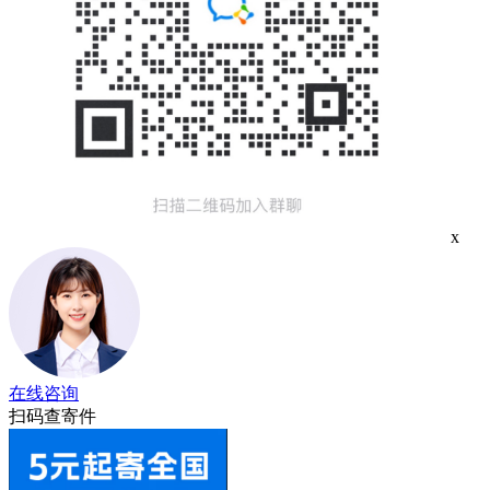
x
在线咨询
扫码查寄件