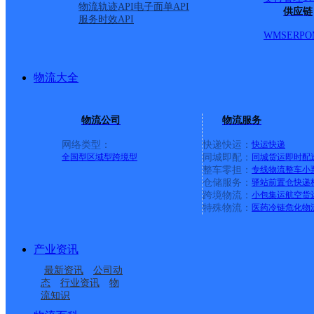
物流轨迹API
电子面单API
供应链
服务时效API
WMS
ERP
O
物流大全
物流公司
物流服务
网络类型：
快递快运：
快运
快递
全国型
区域型
跨境型
同城即配：
同城货运
即时配
整车零担：
专线物流
整车
小
仓储服务：
驿站
前置仓
快递
上一条：
广西梧州公司河西分部
跨境物流：
小包集运
航空货
特殊物流：
医药冷链
危化物
周边网点
产业资讯
河南新乡市公司商业区
河南新乡分拨营销市场
最新资讯
公司动
河南新乡市公司红旗区
河南新乡市公司经开区
分部
部
态
行业资讯
物
流知识
河南新乡市公司红旗区
河南新乡市公司红旗区
南环路火炬园分部
小店分部