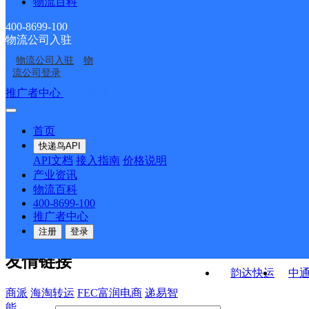
物流百科
河南新乡分拨营销市场
河南新乡市公司紫锦国
华兰大道分部
平原路工学院分部
河南新乡分拨营销市场
河南新乡市公司红旗区
部三只松鼠分部
际KH分部
400-8699-100
物流公司入驻
河南新乡市公司红旗区
河南省新乡分拨营销市
部新乡分部
红阳路市政府分部
物流公司入驻
物
河南新乡市公司红旗区
河南新乡市公司红旗区
和平路体育分部
场部濮阳大地密码分部
流公司登录
新中大道科技学院分部
福星国际东区分部
接口API
推广者中心
注册/登录
快运查询
API接口文档
FAQ/帮助文档
快递鸟
宏行中运物流
首页
API接口
DEMO下载
快递鸟API
百世快运
邦
API文档
接入指南
价格说明
关于我们
德邦快递
高
产业资讯
物流百科
华企快运
环
公司介绍
企业动态
联系我们
法律声
400-8699-100
京东快运
聚
明
合作伙伴
快递鸟接口服务协议
用
推广者中心
户隐私政策
速佳达快运
注册
登录
易达快运
驿
友情链接
韵达快运
中
商派
海淘转运
FEC富润电商
递易智
能