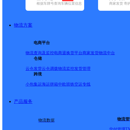
根据车牌号查询车辆位置信息
商家发货 寄
基本信息
所属快递：德邦快递
物流方案
所属区域：辽宁省-铁岭市-西丰县
网点电话：
网点地址：辽宁省铁岭市西丰县凉泉镇平安通讯快递代理
电商平台
网点负责人：
物流查询及监控
电商退换货
平台商家发货
物流中台
仓储
派送范围
云仓发货
云仓调拨
物流监控
发货管理
跨境
-
小包集运
海运拼箱
中欧班铁
空运专线
产品服务
物流管
物流数据
T
交付管理