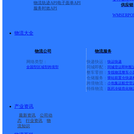
物流轨迹API
电子面单API
供应链
服务时效API
WMS
ERP
O
物流大全
物流公司
物流服务
网络类型：
快递快运：
快运
快递
全国型
区域型
跨境型
同城即配：
同城货运
即时配
整车零担：
专线物流
整车
小
仓储服务：
驿站
前置仓
快递
上一条：
横岗园山
跨境物流：
小包集运
航空货
特殊物流：
医药冷链
危化物
周边网点
产业资讯
铁岭西丰县
辽宁西丰县公司
最新资讯
公司动
辽宁西丰公司
西丰县振兴镇合作点
态
行业资讯
物
流知识
西丰县成平满族乡合作
西丰县明德满族乡合作
ID10989