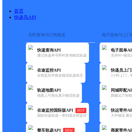
首页
快递鸟API
实时查询与订阅推送
电子面单与上门
搜索热词：
在途监控
快递查询API
电子面单AP
快递大全
快运大全
快递时效
通过快递单号即时查询物流轨迹
支持60+物
在途监控API
快递员上门
快递公司
全程监控并推送物流轨迹状态
2小时上门，
快递网点
电话大全
轨迹地图API
同城即配AP
地图上可视化展示物流轨迹
跑腿运力智能
德邦
西丰县凉泉镇合作点ID10768
在途监控国际版API
快运寄件AP
HOT
快递
国际快递轨迹一单到底全程监控
大件物流 聚合
更新时间：2022-07-12 00:00:00
整车轨迹API
商家寄件AP
NEW