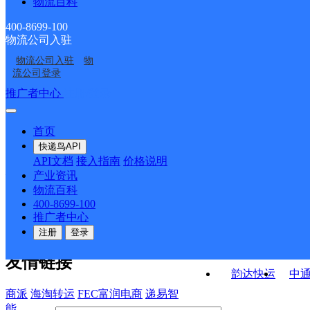
物流百科
西丰县钓鱼镇合作点
西丰县平岗镇合作点
点ID10823
点ID10982
铁岭市西丰县营业部
鹿城邮政支局
ID10662
400-8699-100
物流公司入驻
陶然邮政所
中国邮政集团有限公司
物流公司入驻
物
明德邮政支局
顺城邮政支局
辽宁省西丰县凉泉支局
流公司登录
接口API
推广者中心
注册/登录
快运查询
API接口文档
FAQ/帮助文档
快递鸟
宏行中运物流
首页
API接口
DEMO下载
快递鸟API
百世快运
邦
API文档
接入指南
价格说明
关于我们
德邦快递
高
产业资讯
物流百科
华企快运
环
公司介绍
企业动态
联系我们
法律声
400-8699-100
京东快运
聚
明
合作伙伴
快递鸟接口服务协议
用
推广者中心
户隐私政策
速佳达快运
注册
登录
易达快运
驿
友情链接
韵达快运
中
商派
海淘转运
FEC富润电商
递易智
能