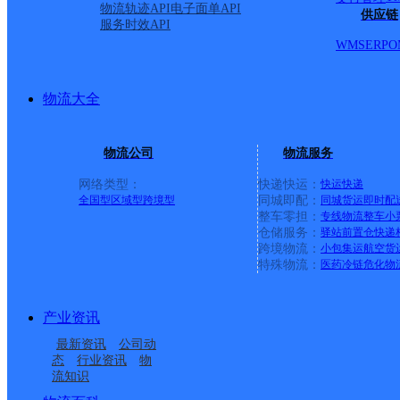
物流轨迹API
电子面单API
供应链
服务时效API
WMS
ERP
O
物流大全
物流公司
物流服务
网络类型：
快递快运：
快运
快递
全国型
区域型
跨境型
同城即配：
同城货运
即时配
整车零担：
专线物流
整车
小
仓储服务：
驿站
前置仓
快递
上一条：
义乌廿三里网点
跨境物流：
小包集运
航空货
特殊物流：
医药冷链
危化物
周边网点
产业资讯
河南漯河公司大刘镇寄
河南漯河公司阴阳赵镇
最新资讯
公司动
河南漯河公司柳江路分
河南漯河公司空冢郭乡
存点
寄存点
态
行业资讯
物
流知识
河南漯河公司大学路双
UH漯河源汇
部
寄存点