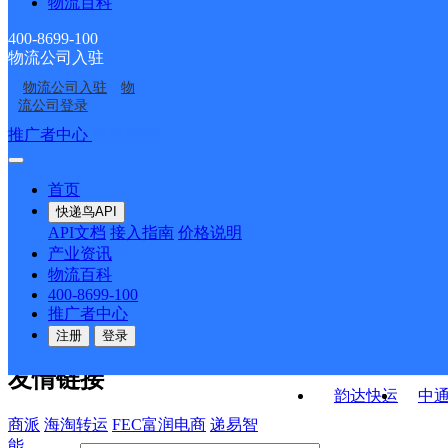
物流百科
福建晋江市台江服务部
福建晋江市晋南公司龙
云集许许KH分部
五里分部
福建晋江市公司青阳泉
VIP项目总仓福建一仓泉
湖湖东路部
400-8699-100
物流公司入驻
福建晋江市钻石仓玖韵
福建晋江市公司花厅口
安路便民服务站分部
州分部
物流公司入驻
物
福建晋江市公司陈埭江
福建晋江市晋南公司中
云集益友KH分部
分部
流公司登录
头分部
山街分部
接口API
推广者中心
注册/登录
快运查询
API接口文档
FAQ/帮助文档
快递鸟
宏行中运物流
首页
API接口
DEMO下载
快递鸟API
百世快运
邦
API文档
接入指南
价格说明
关于我们
德邦快递
高
产业资讯
物流百科
华企快运
环
公司介绍
企业动态
联系我们
法律声
400-8699-100
京东快运
聚
明
合作伙伴
快递鸟接口服务协议
用
推广者中心
户隐私政策
速佳达快运
注册
登录
易达快运
驿
友情链接
韵达快运
中
商派
海淘转运
FEC富润电商
递易智
能