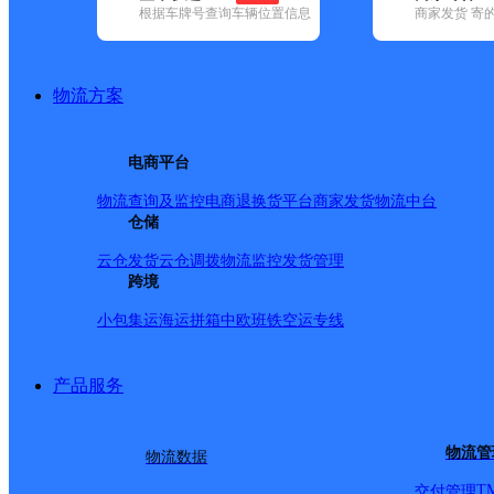
根据车牌号查询车辆位置信息
商家发货 寄
基本信息
所属快递：圆通速递
物流方案
所属区域：福建省-泉州市-晋江市
网点电话：
网点地址：福建省泉州市晋江市安海镇
电商平台
网点负责人：
物流查询及监控
电商退换货
平台商家发货
物流中台
仓储
派送范围
云仓发货
云仓调拨
物流监控
发货管理
跨境
全境
小包集运
海运拼箱
中欧班铁
空运专线
产品服务
物流管
物流数据
T
交付管理