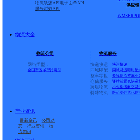
物流轨迹API
电子面单API
供应链
服务时效API
WMS
ERP
O
物流大全
物流公司
物流服务
网络类型：
快递快运：
快运
快递
全国型
区域型
跨境型
同城即配：
同城货运
即时配
整车零担：
专线物流
整车
小
仓储服务：
驿站
前置仓
快递
上一条：
义乌廿三里网点
跨境物流：
小包集运
航空货
特殊物流：
医药冷链
危化物
周边网点
产业资讯
福建晋江市公司磁灶便
福建晋江市钻石仓玖韵
最新资讯
公司动
福建晋江安海镇公司庄
福建晋江市公司陈埭四
民寄存分部
云集万佳KH分部
态
行业资讯
物
流知识
福建晋江市钻石仓玖韵
福建晋江市公司灵源街
头分部
境分部