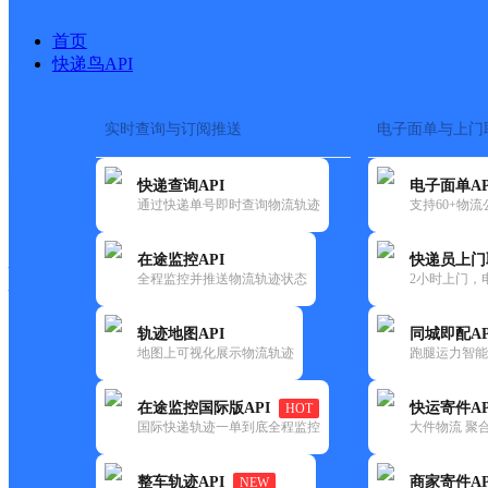
首页
快递鸟API
实时查询与订阅推送
电子面单与上门
搜索热词：
在途监控
快递查询API
电子面单AP
快递大全
快运大全
快递时效
通过快递单号即时查询物流轨迹
支持60+物
在途监控API
快递员上门
快递公司
全程监控并推送物流轨迹状态
2小时上门，
快递网点
电话大全
轨迹地图API
同城即配AP
地图上可视化展示物流轨迹
跑腿运力智能
圆通
晋江市安海镇
在途监控国际版API
快运寄件AP
HOT
速递
国际快递轨迹一单到底全程监控
大件物流 聚合
更新时间：2021-11-26 00:00:00
整车轨迹API
商家寄件AP
NEW