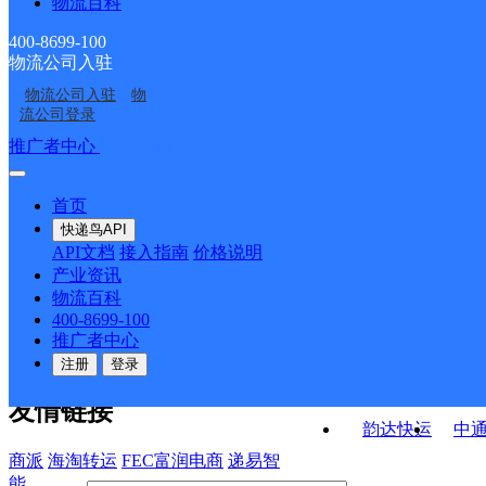
物流百科
北京平谷空港
华北平谷区公司金海湖
周村分部
便民寄存分部
华北平谷区公司峪口杨
华北平谷区公司大兴庄
镇便民寄存点
400-8699-100
物流公司入驻
华北平谷区公司王辛庄
北京平谷
桥寄存点分部
镇便民寄存分部
物流公司入驻
物
华北平谷区公司马坊分
华北平谷区公司打铁庄
镇便民寄存点分部
流公司登录
部
分部
接口API
推广者中心
注册/登录
快运查询
API接口文档
FAQ/帮助文档
快递鸟
宏行中运物流
首页
API接口
DEMO下载
快递鸟API
百世快运
邦
API文档
接入指南
价格说明
关于我们
德邦快递
高
产业资讯
物流百科
华企快运
环
公司介绍
企业动态
联系我们
法律声
400-8699-100
京东快运
聚
明
合作伙伴
快递鸟接口服务协议
用
推广者中心
户隐私政策
速佳达快运
注册
登录
易达快运
驿
友情链接
韵达快运
中
商派
海淘转运
FEC富润电商
递易智
能