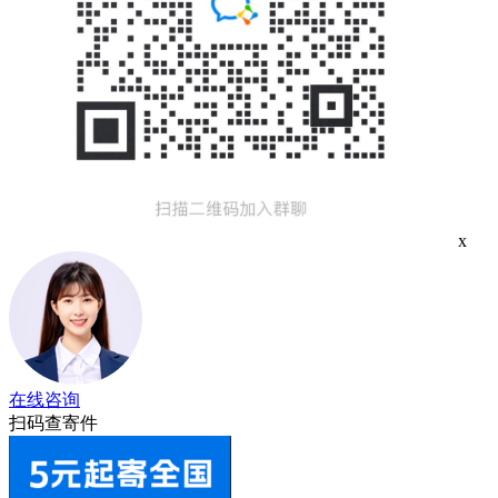
x
在线咨询
扫码查寄件