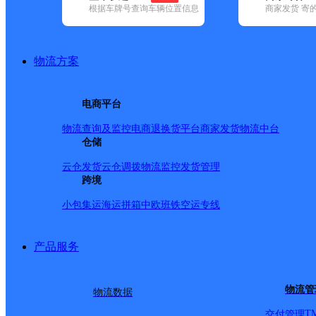
根据车牌号查询车辆位置信息
商家发货 寄
基本信息
所属快递：圆通速递
物流方案
所属区域：北京市-北京市-平谷区
网点电话：
网点地址：北京市平谷城区
电商平台
网点负责人：
物流查询及监控
电商退换货
平台商家发货
物流中台
仓储
派送范围
云仓发货
云仓调拨
物流监控
发货管理
跨境
全境
小包集运
海运拼箱
中欧班铁
空运专线
产品服务
物流管
物流数据
T
交付管理