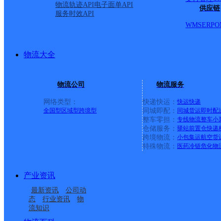
物流轨迹API
电子面单API
供应链
服务时效API
WMS
ERP
O
物流大全
物流公司
物流服务
网络类型：
快递快运：
快运
快递
全国型
区域型
跨境型
同城即配：
同城货运
即时配
整车零担：
专线物流
整车
小
仓储服务：
驿站
前置仓
快递
上一条：
义乌廿三里网点
跨境物流：
小包集运
航空货
特殊物流：
医药冷链
危化物
周边网点
产业资讯
华北平谷区公司东高村
华北平谷区公司兴谷便
最新资讯
公司动
华北平谷区公司峪口镇
华北平谷区公司迎宾花
便民寄存分部
民寄存点
态
行业资讯
物
流知识
华北平谷区公司大兴庄
华北平谷区公司山东庄
便民寄存点
园社区便民寄存点分部