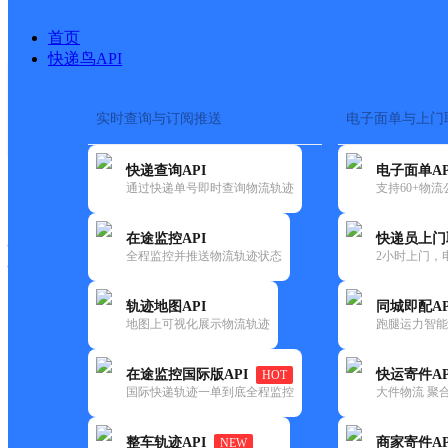
首页
快递鸟API
实时查询与订阅推送
电子面单与上门
搜索热词：
在途监控
快递查询API
电子面单AP
快递大全
快运大全
快递时效
通过快递单号即时查询物流轨迹
支持60+物
在途监控API
快递员上门
快递公司
全程监控并推送物流轨迹状态
2小时上门，
快递网点
电话大全
轨迹地图API
同城即配AP
地图上可视化展示物流轨迹
跑腿运力智能
圆通
平谷城区
在途监控国际版API
快运寄件AP
HOT
速递
国际快递轨迹一单到底全程监控
大件物流 聚合
更新时间：2021-11-26 00:00:00
整车轨迹API
商家寄件AP
NEW