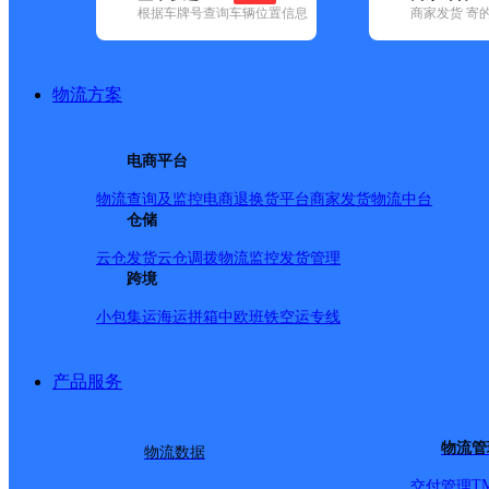
根据车牌号查询车辆位置信息
商家发货 寄
基本信息
所属快递：极兔速递
物流方案
所属区域：云南省-保山市-隆阳区
网点电话：
网点地址：云南省保山市隆阳区板桥镇高速路出口20米民
电商平台
网点负责人：
物流查询及监控
电商退换货
平台商家发货
物流中台
仓储
派送范围
云仓发货
云仓调拨
物流监控
发货管理
跨境
小包集运
海运拼箱
中欧班铁
空运专线
产品服务
物流管
物流数据
T
交付管理