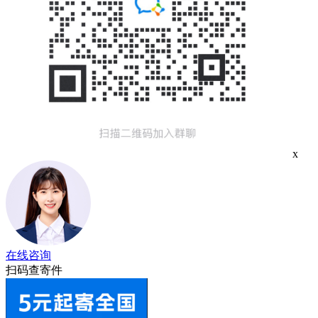
x
在线咨询
扫码查寄件