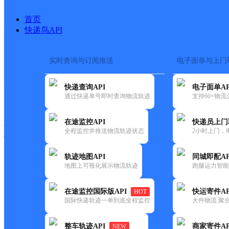
首页
快递鸟API
实时查询与订阅推送
电子面单与上门
搜索热词：
在途监控
快递查询API
电子面单AP
快递大全
快运大全
快递时效
通过快递单号即时查询物流轨迹
支持60+物
在途监控API
快递员上门
快递公司
全程监控并推送物流轨迹状态
2小时上门，
快递网点
电话大全
轨迹地图API
同城即配AP
地图上可视化展示物流轨迹
跑腿运力智能
极兔
保山隆阳区板桥网点
在途监控国际版API
快运寄件AP
HOT
速递
国际快递轨迹一单到底全程监控
大件物流 聚合
更新时间：2021-11-26 00:00:00
整车轨迹API
商家寄件AP
NEW