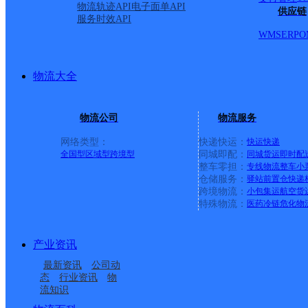
物流轨迹API
电子面单API
供应链
服务时效API
WMS
ERP
O
物流大全
物流公司
物流服务
网络类型：
快递快运：
快运
快递
全国型
区域型
跨境型
同城即配：
同城货运
即时配
整车零担：
专线物流
整车
小
仓储服务：
驿站
前置仓
快递
上一条：
义乌廿三里网点
跨境物流：
小包集运
航空货
特殊物流：
医药冷链
危化物
周边网点
产业资讯
云南保山公司中梁碧桂
云南保山公司明和便民
最新资讯
公司动
云南保山公司隆阳区板
云南保山公司商贸园振
园国宾府分部
寄存点
态
行业资讯
物
流知识
保山
云南保山公司新客运站
桥镇便民寄存点
兴路分部