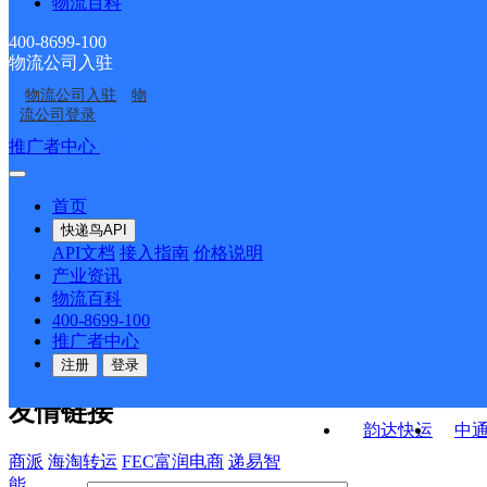
物流百科
云南保山公司瓦窑分部
云南保山公司九岭天下
分部
云南保山公司西邑乡永
云南保山公司技师学院
分部
400-8699-100
物流公司入驻
云南保山公司和平便民
云南保山公司铂金湾分
信街分部
分部
物流公司入驻
物
云南保山公司泰龙分部
云南保山公司大沙河分
寄存点
部
流公司登录
部
接口API
推广者中心
注册/登录
快运查询
API接口文档
FAQ/帮助文档
快递鸟
宏行中运物流
首页
API接口
DEMO下载
快递鸟API
百世快运
邦
API文档
接入指南
价格说明
关于我们
德邦快递
高
产业资讯
物流百科
华企快运
环
公司介绍
企业动态
联系我们
法律声
400-8699-100
京东快运
聚
明
合作伙伴
快递鸟接口服务协议
用
推广者中心
户隐私政策
速佳达快运
注册
登录
易达快运
驿
友情链接
韵达快运
中
商派
海淘转运
FEC富润电商
递易智
能