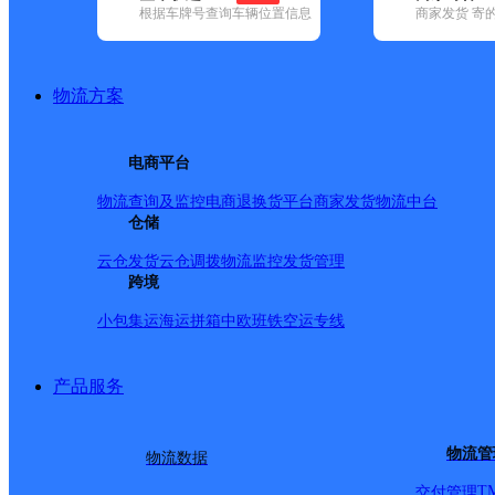
根据车牌号查询车辆位置信息
商家发货 寄
基本信息
所属快递：韵达速递
物流方案
所属区域：福建省-泉州市-晋江市
网点电话：
网点地址：福建省晋江市磁灶镇印刷基地大功山路50号
电商平台
网点负责人：
物流查询及监控
电商退换货
平台商家发货
物流中台
仓储
派送范围
云仓发货
云仓调拨
物流监控
发货管理
跨境
-
小包集运
海运拼箱
中欧班铁
空运专线
产品服务
物流管
物流数据
T
交付管理