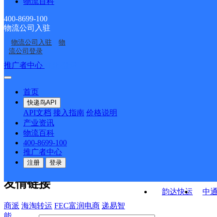
物流百科
福建晋江市台江服务部
福建晋江市晋南公司龙
云集许许KH分部
五里分部
福建晋江市公司青阳泉
VIP项目总仓福建一仓泉
湖湖东路部
400-8699-100
物流公司入驻
福建晋江市钻石仓玖韵
福建晋江市公司花厅口
安路便民服务站分部
州分部
物流公司入驻
物
福建晋江市公司陈埭江
福建晋江市晋南公司中
云集益友KH分部
分部
流公司登录
头分部
山街分部
接口API
推广者中心
注册/登录
快运查询
API接口文档
FAQ/帮助文档
快递鸟
宏行中运物流
首页
API接口
DEMO下载
快递鸟API
百世快运
邦
API文档
接入指南
价格说明
关于我们
德邦快递
高
产业资讯
物流百科
华企快运
环
公司介绍
企业动态
联系我们
法律声
400-8699-100
京东快运
聚
明
合作伙伴
快递鸟接口服务协议
用
推广者中心
户隐私政策
速佳达快运
注册
登录
易达快运
驿
友情链接
韵达快运
中
商派
海淘转运
FEC富润电商
递易智
能