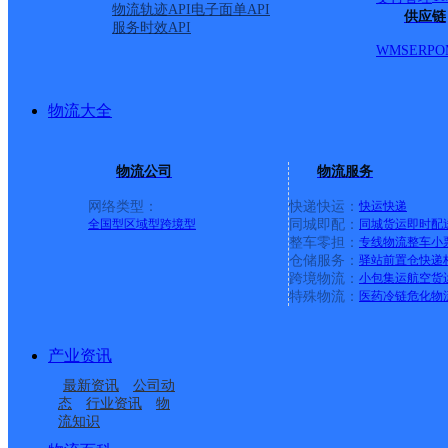
物流轨迹API
电子面单API
供应链
服务时效API
WMS
ERP
O
物流大全
物流公司
物流服务
网络类型：
快递快运：
快运
快递
全国型
区域型
跨境型
同城即配：
同城货运
即时配
整车零担：
专线物流
整车
小
仓储服务：
驿站
前置仓
快递
上一条：
广西梧州公司河西分部
跨境物流：
小包集运
航空货
特殊物流：
医药冷链
危化物
周边网点
产业资讯
福建晋江市公司磁灶便
福建晋江市钻石仓玖韵
最新资讯
公司动
福建晋江安海镇公司庄
福建晋江市公司陈埭四
民寄存分部
云集万佳KH分部
态
行业资讯
物
流知识
福建晋江市钻石仓玖韵
福建晋江市公司灵源街
头分部
境分部