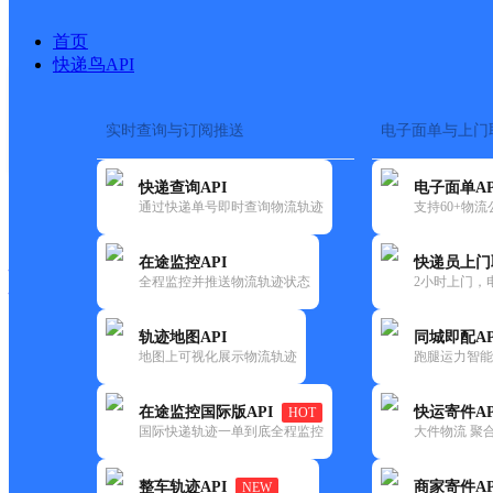
首页
快递鸟API
实时查询与订阅推送
电子面单与上门
搜索热词：
在途监控
快递查询API
电子面单AP
快递大全
快运大全
快递时效
通过快递单号即时查询物流轨迹
支持60+物
在途监控API
快递员上门
快递公司
全程监控并推送物流轨迹状态
2小时上门，
快递网点
电话大全
轨迹地图API
同城即配AP
地图上可视化展示物流轨迹
跑腿运力智能
韵达
福建KH服务部
在途监控国际版API
快运寄件AP
HOT
速递
国际快递轨迹一单到底全程监控
大件物流 聚合
更新时间：2022-07-14 00:00:00
整车轨迹API
商家寄件AP
NEW