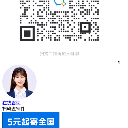
x
在线咨询
扫码查寄件