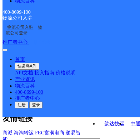
物流百科
贵州安顺公司
安顺西秀区家运天城营
中城投网点
西秀区蔡官镇合作点
西秀区黄腊布依族苗族
业部
400-8699-100
物流公司入驻
中国邮政集团有限公司
中国邮政集团有限公司
ID8844
乡合作点ID10207
物流公司入驻
物
中国邮政集团有限公司
中国邮政集团有限公司
安顺市大十字邮政支局
安顺市风雷邮政所
流公司登录
安顺市大西桥邮政支局
安顺市春雷邮政所
接口API
推广者中心
注册/登录
快运查询
API接口文档
FAQ/帮助文档
快递鸟
宏行中运物流
首页
API接口
DEMO下载
快递鸟API
百世快运
邦
API文档
接入指南
价格说明
关于我们
德邦快递
高
产业资讯
物流百科
华企快运
环
公司介绍
企业动态
联系我们
法律声
400-8699-100
京东快运
聚
明
合作伙伴
快递鸟接口服务协议
用
推广者中心
户隐私政策
速佳达快运
注册
登录
易达快运
驿
友情链接
韵达快运
中
商派
海淘转运
FEC富润电商
递易智
能