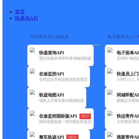
首页
快递鸟API
实时查询与订阅推送
电子面单与上门
搜索热词：
在途监控
快递查询API
电子面单AP
快递大全
快运大全
快递时效
通过快递单号即时查询物流轨迹
支持60+物
在途监控API
快递员上门
快递公司
全程监控并推送物流轨迹状态
2小时上门，
快递网点
电话大全
轨迹地图API
同城即配AP
地图上可视化展示物流轨迹
跑腿运力智能
顺丰
安顺市西秀区福星购物店
在途监控国际版API
快运寄件AP
HOT
速运
国际快递轨迹一单到底全程监控
大件物流 聚合
更新时间：2021-11-26 00:00:00
整车轨迹API
商家寄件AP
NEW