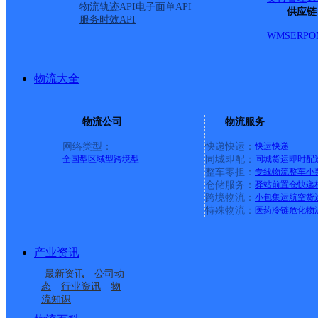
物流轨迹API
电子面单API
供应链
服务时效API
WMS
ERP
O
物流大全
物流公司
物流服务
网络类型：
快递快运：
快运
快递
全国型
区域型
跨境型
同城即配：
同城货运
即时配
整车零担：
专线物流
整车
小
仓储服务：
驿站
前置仓
快递
上一条：
义乌廿三里网点
跨境物流：
小包集运
航空货
特殊物流：
医药冷链
危化物
周边网点
产业资讯
贵州安顺市公司寻黔味
贵州安顺市公司
最新资讯
公司动
贵州贵阳分拨营销市场
贵州安顺市公司华西街
便民寄存点分部
态
行业资讯
物
流知识
安顺经济技术开发区黔
安顺西秀区营业部
部欣鼎分部
道仓储分部