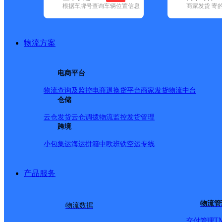
根据车牌号查询车辆位置信息
商家发货 寄
基本信息
所属快递：顺丰速运
物流方案
所属区域：贵州省-安顺市-西秀区
网点电话：
网点地址：新天地桐源市场14、15号
电商平台
网点负责人：
物流查询及监控
电商退换货
平台商家发货
物流中台
仓储
派送范围
云仓发货
云仓调拨
物流监控
发货管理
跨境
全境
小包集运
海运拼箱
中欧班铁
空运专线
产品服务
物流管
物流数据
T
交付管理