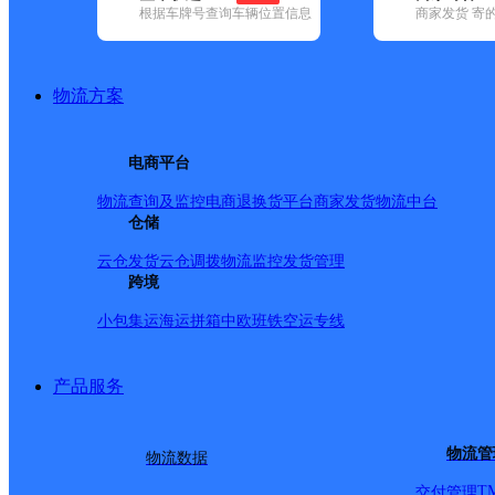
根据车牌号查询车辆位置信息
商家发货 寄
基本信息
所属快递：邮政国内
物流方案
所属区域：安徽省-芜湖市-鸠江区
网点电话：
网点地址：安徽省芜湖市鸠江区裕溪口沿江路178号
电商平台
网点负责人：
物流查询及监控
电商退换货
平台商家发货
物流中台
仓储
派送范围
云仓发货
云仓调拨
物流监控
发货管理
跨境
-
小包集运
海运拼箱
中欧班铁
空运专线
产品服务
物流管
物流数据
T
交付管理