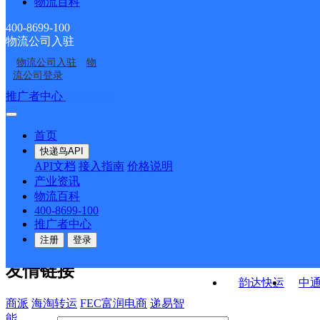
物流百科
安徽芜湖公司王前翀分
芜湖
巷镇服务部
民服务站分部
安徽芜湖公司波尔卡社
安徽芜湖公司鸠江开发
部
400-8699-100
物流公司入驻
VIP项目芜湖仓
安徽芜湖公司
区便民服务站分部
区分部
物流公司入驻
物
总部行政内件管理公司
芜湖
流公司登录
芜湖分部
接口API
推广者中心
注册/登录
快运查询
API接口文档
FAQ/帮助文档
快递鸟
宏行中运物流
首页
API接口
DEMO下载
快递鸟API
百世快运
邦
API文档
接入指南
价格说明
关于我们
德邦快递
高
产业资讯
物流百科
华企快运
环
公司介绍
企业动态
联系我们
法律声
400-8699-100
京东快运
聚
明
合作伙伴
快递鸟接口服务协议
用
推广者中心
户隐私政策
速佳达快运
注册
登录
易达快运
驿
友情链接
韵达快运
中
商派
海淘转运
FEC富润电商
递易智
能