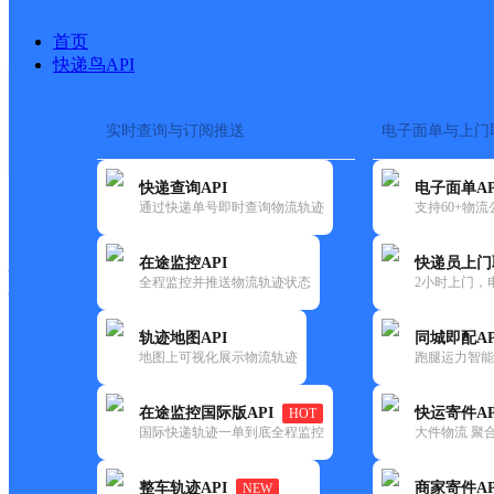
首页
快递鸟API
实时查询与订阅推送
电子面单与上门
搜索热词：
在途监控
快递查询API
电子面单AP
快递大全
快运大全
快递时效
通过快递单号即时查询物流轨迹
支持60+物
在途监控API
快递员上门
快递公司
全程监控并推送物流轨迹状态
2小时上门，
快递网点
电话大全
轨迹地图API
同城即配AP
地图上可视化展示物流轨迹
跑腿运力智能
邮政
中国邮政集团有限公司芜湖市
在途监控国际版API
快运寄件AP
HOT
国内
国际快递轨迹一单到底全程监控
大件物流 聚合
更新时间：2021-12-03 00:00:00
整车轨迹API
商家寄件AP
NEW