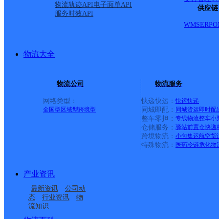
物流轨迹API
电子面单API
供应链
服务时效API
WMS
ERP
O
物流大全
物流公司
物流服务
网络类型：
快递快运：
快运
快递
全国型
区域型
跨境型
同城即配：
同城货运
即时配
整车零担：
专线物流
整车
小
仓储服务：
驿站
前置仓
快递
上一条：
中国邮政集团有限公司新疆维吾尔自治区叶城县乌
跨境物流：
小包集运
航空货
特殊物流：
医药冷链
危化物
周边网点
产业资讯
安徽芜湖公司大桥镇
安徽芜湖市鸠江区国际
最新资讯
公司动
安徽芜湖分拨营销市场
安徽芜湖公司轻纺城裹
BOBO城王凯分部
进口公司保税服务部
态
行业资讯
物
流知识
安徽主城区公司芜湖沈
安徽芜湖公司汤沟镇便
部
裹分部