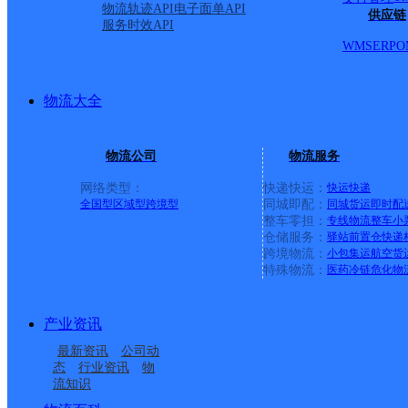
物流轨迹API
电子面单API
供应链
服务时效API
WMS
ERP
O
物流大全
物流公司
物流服务
网络类型：
快递快运：
快运
快递
全国型
区域型
跨境型
同城即配：
同城货运
即时配
整车零担：
专线物流
整车
小
仓储服务：
驿站
前置仓
快递
上一条：
广西梧州公司河西分部
跨境物流：
小包集运
航空货
特殊物流：
医药冷链
危化物
周边网点
产业资讯
福建晋江市公司磁灶便
福建晋江市钻石仓玖韵
最新资讯
公司动
福建晋江安海镇公司庄
福建晋江市公司陈埭四
民寄存分部
云集万佳KH分部
态
行业资讯
物
流知识
福建晋江市钻石仓玖韵
福建晋江市公司灵源街
头分部
境分部