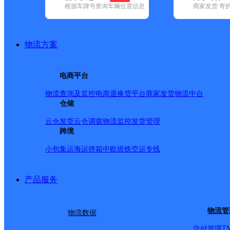
根据车牌号查询车辆位置信息
商家发货 寄
基本信息
所属快递：韵达速递
物流方案
所属区域：福建省-泉州市-晋江市
网点电话：
网点地址：福建省泉州市晋江市磁灶镇印刷基地
电商平台
网点负责人：
物流查询及监控
电商退换货
平台商家发货
物流中台
仓储
派送范围
云仓发货
云仓调拨
物流监控
发货管理
跨境
-
小包集运
海运拼箱
中欧班铁
空运专线
产品服务
物流管
物流数据
T
交付管理