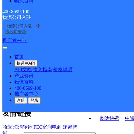
物流百科
福建晋江市台江服务部
福建晋江市晋南公司龙
云集许许KH分部
五里分部
福建晋江市公司青阳泉
VIP项目总仓福建一仓泉
湖湖东路部
400-8699-100
物流公司入驻
福建晋江市钻石仓玖韵
福建晋江市公司花厅口
安路便民服务站分部
州分部
物流公司入驻
物
福建晋江市公司陈埭江
福建晋江市晋南公司中
云集益友KH分部
分部
流公司登录
头分部
山街分部
接口API
推广者中心
注册/登录
快运查询
API接口文档
FAQ/帮助文档
快递鸟
宏行中运物流
首页
API接口
DEMO下载
快递鸟API
百世快运
邦
API文档
接入指南
价格说明
关于我们
德邦快递
高
产业资讯
物流百科
华企快运
环
公司介绍
企业动态
联系我们
法律声
400-8699-100
京东快运
聚
明
合作伙伴
快递鸟接口服务协议
用
推广者中心
户隐私政策
速佳达快运
注册
登录
易达快运
驿
友情链接
韵达快运
中
商派
海淘转运
FEC富润电商
递易智
能