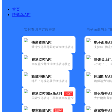
首页
快递鸟API
实时查询与订阅推送
电子面单与上门
搜索热词：
在途监控
快递查询API
电子面单AP
快递大全
快运大全
快递时效
通过快递单号即时查询物流轨迹
支持60+物
在途监控API
快递员上门
快递公司
全程监控并推送物流轨迹状态
2小时上门，
快递网点
电话大全
轨迹地图API
同城即配AP
地图上可视化展示物流轨迹
跑腿运力智能
韵达
福建晋江市钻石仓玖韵云集合兴
在途监控国际版API
快运寄件AP
HOT
速递
国际快递轨迹一单到底全程监控
大件物流 聚合
更新时间：2022-07-14 00:00:00
整车轨迹API
商家寄件AP
NEW