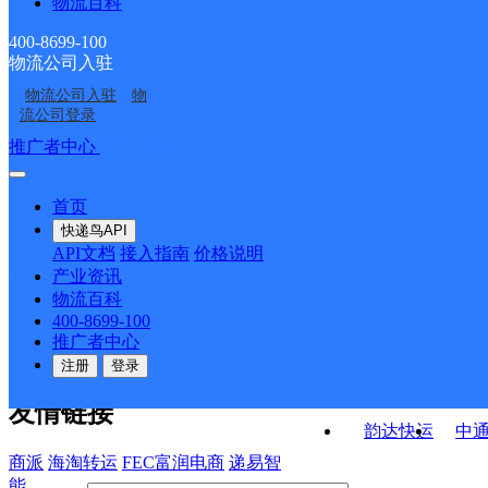
物流百科
哈乐邮政支局
青山路邮政支局
二份子邮政支局
纳令沟邮政支局
400-8699-100
物流公司入驻
西乌兰不浪邮政支局
哈拉哈少乡邮政所
物流公司入驻
物
可心可意电子产业园
武川县
流公司登录
接口API
推广者中心
注册/登录
快运查询
API接口文档
FAQ/帮助文档
快递鸟
宏行中运物流
首页
API接口
DEMO下载
快递鸟API
百世快运
邦
API文档
接入指南
价格说明
关于我们
德邦快递
高
产业资讯
物流百科
华企快运
环
公司介绍
企业动态
联系我们
法律声
400-8699-100
京东快运
聚
明
合作伙伴
快递鸟接口服务协议
用
推广者中心
户隐私政策
速佳达快运
注册
登录
易达快运
驿
友情链接
韵达快运
中
商派
海淘转运
FEC富润电商
递易智
能