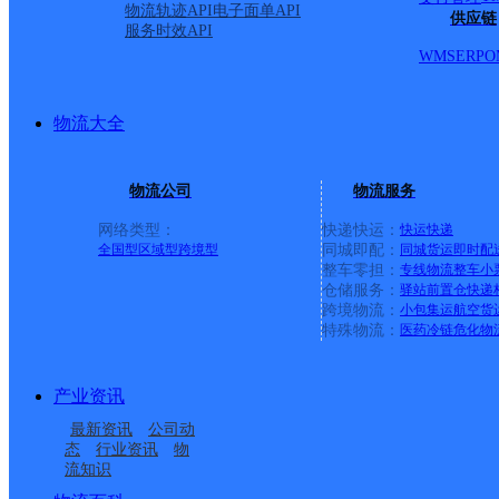
物流轨迹API
电子面单API
供应链
服务时效API
WMS
ERP
O
物流大全
物流公司
物流服务
网络类型：
快递快运：
快运
快递
全国型
区域型
跨境型
同城即配：
同城货运
即时配
整车零担：
专线物流
整车
小
仓储服务：
驿站
前置仓
快递
上一条：
横岗园山
跨境物流：
小包集运
航空货
特殊物流：
医药冷链
危化物
周边网点
产业资讯
呼市武川县
内蒙古武川县公司
最新资讯
公司动
武川县哈乐镇合作点
呼和浩特武川县营业部
态
行业资讯
物
流知识
上秃亥邮政所
新世界邮政支局
ID3606