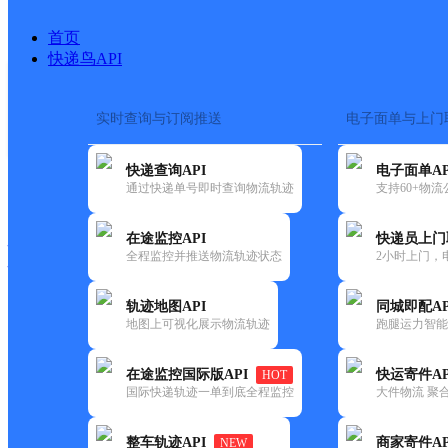
首页
快递鸟API
实时查询与订阅推送
电子面单与上门
搜索热词：
在途监控
快递查询API
电子面单AP
快递大全
快运大全
快递时效
通过快递单号即时查询物流轨迹
支持60+物
在途监控API
快递员上门
快递公司
全程监控并推送物流轨迹状态
2小时上门，
快递网点
电话大全
轨迹地图API
同城即配AP
地图上可视化展示物流轨迹
跑腿运力智能
德邦
武川县可镇合作点ID13407
在途监控国际版API
快运寄件AP
HOT
快递
国际快递轨迹一单到底全程监控
大件物流 聚合
更新时间：2022-07-12 00:00:00
整车轨迹API
商家寄件AP
NEW