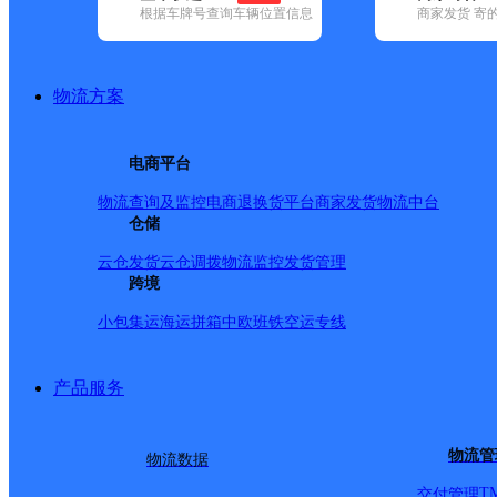
根据车牌号查询车辆位置信息
商家发货 寄
基本信息
所属快递：德邦快递
物流方案
所属区域：内蒙古自治区-呼和浩特市-武川县
网点电话：
网点地址：内蒙古自治区呼和浩特市武川县可镇呈祥路
电商平台
网点负责人：
物流查询及监控
电商退换货
平台商家发货
物流中台
仓储
派送范围
云仓发货
云仓调拨
物流监控
发货管理
跨境
-
小包集运
海运拼箱
中欧班铁
空运专线
产品服务
物流管
物流数据
T
交付管理