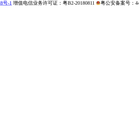
28号-1
增值电信业务许可证：粤B2-20180811
粤公安备案号：4403