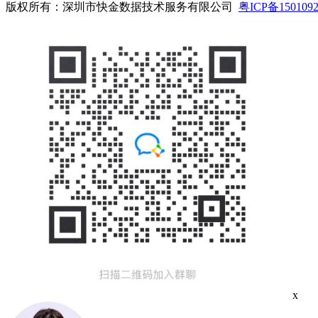
版权所有：深圳市快金数据技术服务有限公司
粤ICP备150109
x