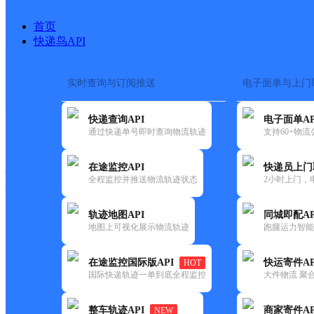
首页
快递鸟API
实时查询与订阅推送
电子面单与上门
搜索热词：
快递查询API
电子面单AP
快递大全
快运大全
快递时效
通过快递单号即时查询物流轨迹
支持60+物
在途监控API
快递员上门
快递公司
全程监控并推送物流轨迹状态
2小时上门，
快递网点
电话大全
轨迹地图API
同城即配AP
地图上可视化展示物流轨迹
跑腿运力智能
韵达
广西桂林公司临桂县庙岭镇分
在途监控国际版API
快运寄件AP
HOT
速递
国际快递轨迹一单到底全程监控
大件物流 聚合
更新时间：2022-07-14 00:00:00
整车轨迹API
商家寄件AP
NEW