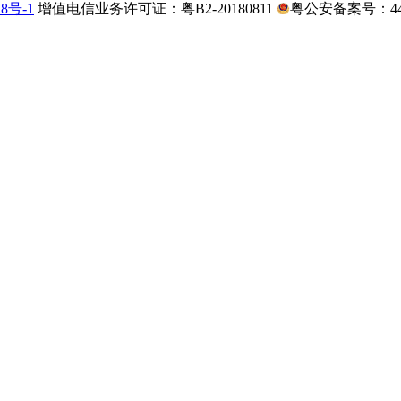
28号-1
增值电信业务许可证：粤B2-20180811
粤公安备案号：4403