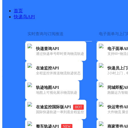
首页
快递鸟API
实时查询与订阅推送
电子面单与上门
搜索热词：
在途监控
快递查询API
电子面单AP
快递大全
快运大全
快递时效
通过快递单号即时查询物流轨迹
支持60+物
在途监控API
快递员上门
快递公司
全程监控并推送物流轨迹状态
2小时上门，
快递网点
电话大全
轨迹地图API
同城即配AP
地图上可视化展示物流轨迹
跑腿运力智能
圆通
仓山区橘园洲
在途监控国际版API
快运寄件AP
HOT
速递
国际快递轨迹一单到底全程监控
大件物流 聚合
更新时间：2021-11-26 00:00:00
整车轨迹API
商家寄件AP
NEW