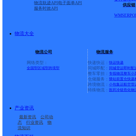
物流轨迹API
电子面单API
供应链
服务时效API
WMS
ERP
O
物流大全
物流公司
物流服务
网络类型：
快递快运：
快运
快递
全国型
区域型
跨境型
同城即配：
同城货运
即时配
整车零担：
专线物流
整车
小
仓储服务：
驿站
前置仓
快递
上一条：
义乌廿三里网点
跨境物流：
小包集运
航空货
特殊物流：
医药冷链
危化物
周边网点
产业资讯
福州金山三部
福建福州公司仓山区建
最新资讯
公司动
福建福州公司仓山区建
福建福州公司仓山区城
新镇农大洪塘分部
态
行业资讯
物
流知识
福建福州公司仓山区金
福州仓山
新镇福湾生活区分部
门镇鳌峰村螺城分部