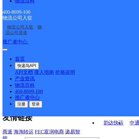
物流百科
福建福州公司仓山区建
福州金山五部
山大道橘园洲分部
福建福州公司仓山区金
仓山首山分部
新镇福湾洪湾分部
400-8699-100
物流公司入驻
福州橘园州分部
福建福州公司仓山区盖
山街道雨桐便民服务部
物流公司入驻
物
福建福州公司仓山区万
福州金山二部
山镇分部
流公司登录
里小区汇达分部
接口API
推广者中心
注册/登录
快运查询
API接口文档
FAQ/帮助文档
快递鸟
宏行中运物流
首页
API接口
DEMO下载
快递鸟API
百世快运
邦
API文档
接入指南
价格说明
关于我们
德邦快递
高
产业资讯
物流百科
华企快运
环
公司介绍
企业动态
联系我们
法律声
400-8699-100
京东快运
聚
明
合作伙伴
快递鸟接口服务协议
用
推广者中心
户隐私政策
速佳达快运
注册
登录
易达快运
驿
友情链接
韵达快运
中
商派
海淘转运
FEC富润电商
递易智
能