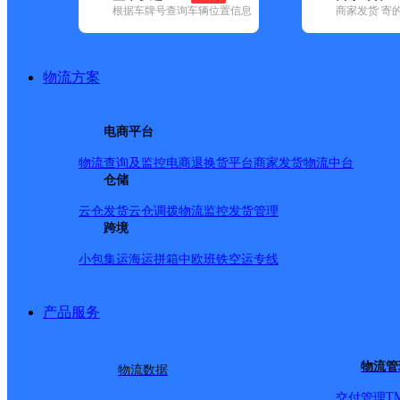
根据车牌号查询车辆位置信息
商家发货 寄
基本信息
所属快递：圆通速递
物流方案
所属区域：福建省-福州市-仓山区
网点电话：
网点地址：福建福州市仓山区仓山区橘园洲
电商平台
网点负责人：
物流查询及监控
电商退换货
平台商家发货
物流中台
仓储
派送范围
云仓发货
云仓调拨
物流监控
发货管理
跨境
全镜
小包集运
海运拼箱
中欧班铁
空运专线
产品服务
物流管
物流数据
T
交付管理