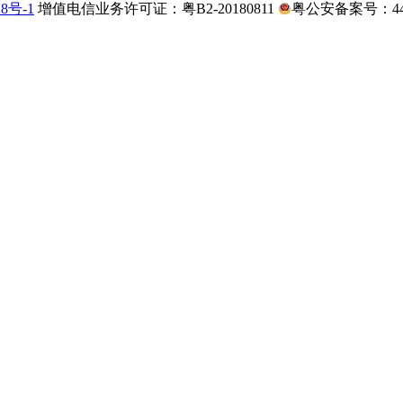
28号-1
增值电信业务许可证：粤B2-20180811
粤公安备案号：4403