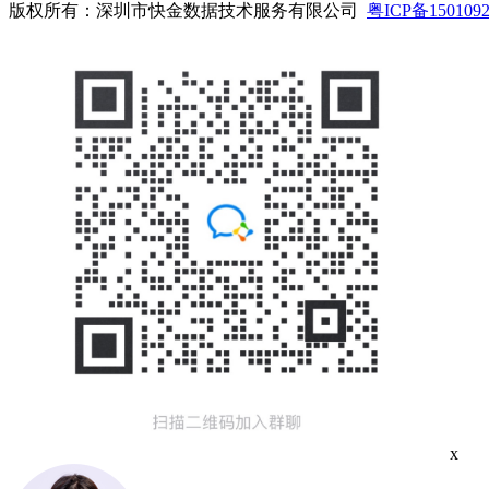
版权所有：深圳市快金数据技术服务有限公司
粤ICP备150109
x