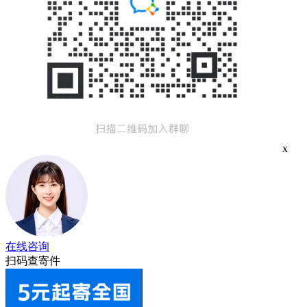
x
在线咨询
扫码查寄件