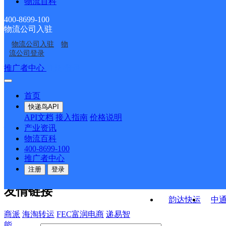
物流百科
湖州
浙江湖州织里公司永移
凤凰西寄存点分部
秦家港便民寄存分部
浙江湖州公司中华西路
浙江湖州公司振华路埭
线永福便民寄存点
400-8699-100
物流公司入驻
浙江湖州公司环渚乡便
浙江湖州公司中华西路
织里科技城分部
溪便民寄存点分部
物流公司入驻
物
浙江湖州织里公司环太
浙江湖州公司
民寄存点分部
中华路便民寄存点分部
流公司登录
湖便民寄存点分部
接口API
推广者中心
注册/登录
快运查询
API接口文档
FAQ/帮助文档
快递鸟
宏行中运物流
首页
API接口
DEMO下载
快递鸟API
百世快运
邦
API文档
接入指南
价格说明
关于我们
德邦快递
高
产业资讯
物流百科
华企快运
环
公司介绍
企业动态
联系我们
法律声
400-8699-100
京东快运
聚
明
合作伙伴
快递鸟接口服务协议
用
推广者中心
户隐私政策
速佳达快运
注册
登录
易达快运
驿
友情链接
韵达快运
中
商派
海淘转运
FEC富润电商
递易智
能