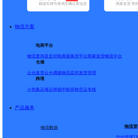
根据车牌号查询车辆位置信息
商家发货 寄
基本信息
所属快递：圆通速递
物流方案
所属区域：浙江省-湖州市-吴兴区
网点电话：
网点地址：浙江省湖州市织里营八部
电商平台
网点负责人：
物流查询及监控
电商退换货
平台商家发货
物流中台
仓储
派送范围
云仓发货
云仓调拨
物流监控
发货管理
跨境
?栋梁路以东至富民路、利济路至安康路
小包集运
海运拼箱
中欧班铁
空运专线
产品服务
物流管
物流数据
T
交付管理