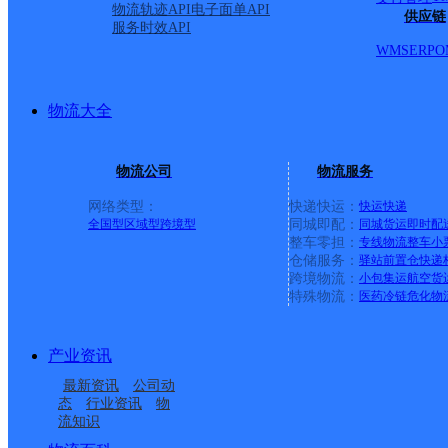
物流轨迹API
电子面单API
供应链
服务时效API
WMS
ERP
O
物流大全
物流公司
物流服务
网络类型：
快递快运：
快运
快递
全国型
区域型
跨境型
同城即配：
同城货运
即时配
整车零担：
专线物流
整车
小
仓储服务：
驿站
前置仓
快递
上一条：
义乌廿三里网点
跨境物流：
小包集运
航空货
特殊物流：
医药冷链
危化物
周边网点
产业资讯
浙江湖州公司华苑路凤
浙江湖州公司永兴路织
最新资讯
公司动
浙江湖州公司黄河路寄
浙江湖州公司吉山南路
凰便民寄存分部
里童装市场寄存分部
态
行业资讯
物
流知识
浙江湖州公司青阳二路
浙江湖州公司中华西路
存点
便民寄存点