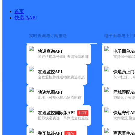
首页
快递鸟API
实时查询与订阅推送
电子面单与上门
搜索热词：
在途监控
快递查询API
电子面单AP
快递大全
快运大全
快递时效
通过快递单号即时查询物流轨迹
支持60+物
在途监控API
快递员上门
快递公司
全程监控并推送物流轨迹状态
2小时上门，
快递网点
电话大全
轨迹地图API
同城即配AP
地图上可视化展示物流轨迹
跑腿运力智能
圆通
湖州市织里营八部
在途监控国际版API
快运寄件AP
HOT
速递
国际快递轨迹一单到底全程监控
大件物流 聚合
更新时间：2021-11-26 00:00:00
整车轨迹API
商家寄件AP
NEW