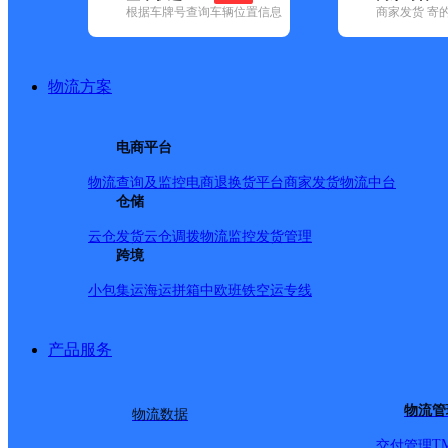
根据车牌号查询车辆位置信息
商家发货 寄
基本信息
所属快递：顺丰速运
物流方案
所属区域：陕西省-渭南市-潼关县
网点电话：
网点地址：中心街中段工商银行附近
电商平台
网点负责人：
物流查询及监控
电商退换货
平台商家发货
物流中台
仓储
派送范围
云仓发货
云仓调拨
物流监控
发货管理
跨境
全境
小包集运
海运拼箱
中欧班铁
空运专线
产品服务
物流管
物流数据
T
交付管理