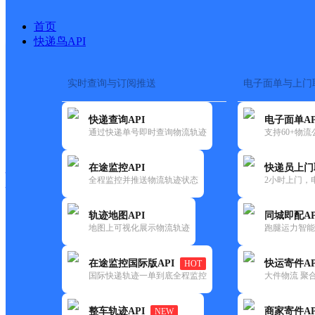
首页
快递鸟API
实时查询与订阅推送
电子面单与上门
搜索热词：
在途监控
快递查询API
电子面单AP
快递大全
快运大全
快递时效
通过快递单号即时查询物流轨迹
支持60+物
在途监控API
快递员上门
快递公司
全程监控并推送物流轨迹状态
2小时上门，
快递网点
电话大全
轨迹地图API
同城即配AP
地图上可视化展示物流轨迹
跑腿运力智能
顺丰
潼关县小刘不锈钢加工部
在途监控国际版API
快运寄件AP
HOT
速运
国际快递轨迹一单到底全程监控
大件物流 聚合
更新时间：2021-11-26 00:00:00
整车轨迹API
商家寄件AP
NEW