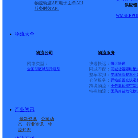
物流轨迹API
电子面单API
供应链
服务时效API
WMS
ERP
O
物流大全
物流公司
物流服务
网络类型：
快递快运：
快运
快递
全国型
区域型
跨境型
同城即配：
同城货运
即时配
整车零担：
专线物流
整车
小
仓储服务：
驿站
前置仓
快递
上一条：
义乌廿三里网点
跨境物流：
小包集运
航空货
特殊物流：
医药冷链
危化物
周边网点
产业资讯
渭南潼关县
渭南潼关县营业部
最新资讯
公司动
潼关县秦东镇合作点
潼关县代字营镇合作点
态
行业资讯
物
流知识
潼关县城关街道合作点
潼关县太要镇合作点
ID11767
ID12034