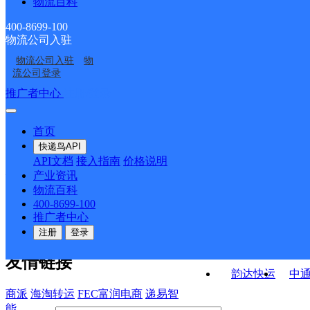
物流百科
潼关县桐峪镇合作点
城关邮政支局
ID12227
ID11894
高桥邮政所
秦东邮政所
ID11919
400-8699-100
物流公司入驻
桐峪邮政支局
中心街邮政支局
物流公司入驻
物
潼关县
彬瑶烟酒店驿站
流公司登录
接口API
推广者中心
注册/登录
快运查询
API接口文档
FAQ/帮助文档
快递鸟
宏行中运物流
首页
API接口
DEMO下载
快递鸟API
百世快运
邦
API文档
接入指南
价格说明
关于我们
德邦快递
高
产业资讯
物流百科
华企快运
环
公司介绍
企业动态
联系我们
法律声
400-8699-100
京东快运
聚
明
合作伙伴
快递鸟接口服务协议
用
推广者中心
户隐私政策
速佳达快运
注册
登录
易达快运
驿
友情链接
韵达快运
中
商派
海淘转运
FEC富润电商
递易智
能