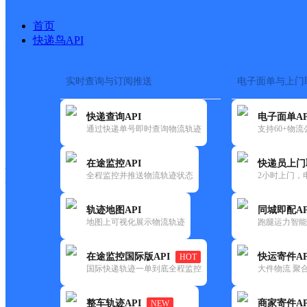
首页
快递鸟API
实时查询与订阅推送
电子面单与上门
搜索热词：
快递查询API
电子面单AP
快递大全
快运大全
快递时效
通过快递单号即时查询物流轨迹
支持60+物
在途监控API
快递员上门
快递公司
全程监控并推送物流轨迹状态
2小时上门，
快递网点
电话大全
轨迹地图API
同城即配AP
地图上可视化展示物流轨迹
跑腿运力智能
百世
新抚松县
在途监控国际版API
快运寄件AP
HOT
快递
国际快递轨迹一单到底全程监控
大件物流 聚合
更新时间：2021-11-26 00:00:00
整车轨迹API
商家寄件AP
NEW