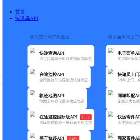
首页
快递鸟API
实时查询与订阅推送
电子面单与上门
搜索热词：
在途监控
快递查询API
电子面单AP
快递大全
快运大全
快递时效
通过快递单号即时查询物流轨迹
支持60+物
在途监控API
快递员上门
快递公司
全程监控并推送物流轨迹状态
2小时上门，
快递网点
电话大全
轨迹地图API
同城即配AP
地图上可视化展示物流轨迹
跑腿运力智能
邮政
杜集邮政支局
在途监控国际版API
快运寄件AP
HOT
国内
国际快递轨迹一单到底全程监控
大件物流 聚合
更新时间：2021-12-03 00:00:00
整车轨迹API
商家寄件AP
NEW