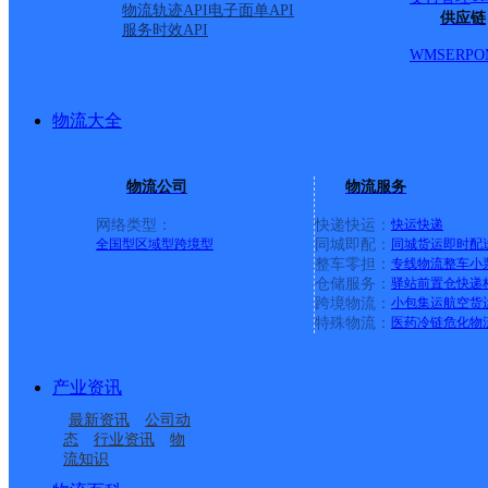
物流轨迹API
电子面单API
供应链
服务时效API
WMS
ERP
O
物流大全
物流公司
物流服务
网络类型：
快递快运：
快运
快递
全国型
区域型
跨境型
同城即配：
同城货运
即时配
整车零担：
专线物流
整车
小
仓储服务：
驿站
前置仓
快递
上一条：
中国邮政集团有限公司新疆维吾尔自治区叶城县乌
跨境物流：
小包集运
航空货
特殊物流：
医药冷链
危化物
周边网点
产业资讯
安徽合肥长丰京商公司
安徽主城区公司合肥京
最新资讯
公司动
安徽长丰县公司
安徽合肥市长丰县国际
商服务部丰韵服务部
态
行业资讯
物
流知识
长丰岗集
UH长丰吴山
进口公司保税服务部