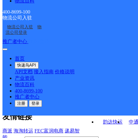
物流百科
长丰县水湖镇合作点
长丰县杜集镇合作点
安徽合肥双凤公司
长丰县杨庙镇合作点
ID1404
ID8068
400-8699-100
物流公司入驻
合肥长丰县凤霞路网点
安徽合肥双凤一部公司
ID2773
物流公司入驻
物
UH合肥长丰B
长丰县陶楼镇合作点
流公司登录
ID2779
接口API
推广者中心
注册/登录
快运查询
API接口文档
FAQ/帮助文档
快递鸟
宏行中运物流
首页
API接口
DEMO下载
快递鸟API
百世快运
邦
API文档
接入指南
价格说明
关于我们
德邦快递
高
产业资讯
物流百科
华企快运
环
公司介绍
企业动态
联系我们
法律声
400-8699-100
京东快运
聚
明
合作伙伴
快递鸟接口服务协议
用
推广者中心
户隐私政策
速佳达快运
注册
登录
易达快运
驿
友情链接
韵达快运
中
商派
海淘转运
FEC富润电商
递易智
能