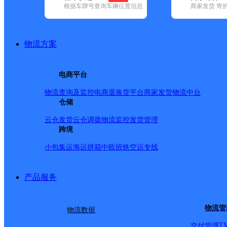
根据车牌号查询车辆位置信息
商家发货 寄
基本信息
所属快递：邮政国内
物流方案
所属区域：安徽省-合肥市-长丰县
网点电话：
网点地址：安徽长丰县杜集街道
电商平台
网点负责人：
物流查询及监控
电商退换货
平台商家发货
物流中台
仓储
派送范围
云仓发货
云仓调拨
物流监控
发货管理
跨境
-
小包集运
海运拼箱
中欧班铁
空运专线
产品服务
物流管
物流数据
T
交付管理