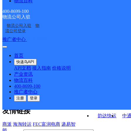
物流百科
越河邮政所
开平邮政支局
荆各庄邮政所
谷士林
400-8699-100
物流公司入驻
唐山市半壁店新一家菜
唐山市东城景苑菜鸟合
物流公司入驻
物
唐山开平唐古路营业点
唐山市倍全菜鸟合作点
鸟合作点
作点
流公司登录
接口API
推广者中心
注册/登录
快运查询
API接口文档
FAQ/帮助文档
快递鸟
宏行中运物流
首页
API接口
DEMO下载
快递鸟API
百世快运
邦
API文档
接入指南
价格说明
关于我们
德邦快递
高
产业资讯
物流百科
华企快运
环
公司介绍
企业动态
联系我们
法律声
400-8699-100
京东快运
聚
明
合作伙伴
快递鸟接口服务协议
用
推广者中心
户隐私政策
速佳达快运
注册
登录
易达快运
驿
友情链接
韵达快运
中
商派
海淘转运
FEC富润电商
递易智
能