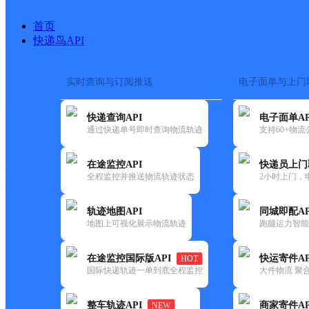
首页
快递鸟API
实时查询与订阅推送
电子面单与上门
搜索热词：
在途监控
快递查询API
电子面单AP
快递大全
快运大全
快递时效
通过快递单号即时查询物流轨迹
支持60+物
在途监控API
快递员上门
快递公司
全程监控并推送物流轨迹状态
2小时上门，
快递网点
电话大全
轨迹地图API
同城即配AP
地图上可视化展示物流轨迹
跑腿运力智能
中通
唐山开平区
在途监控国际版API
快运寄件AP
HOT
快递
国际快递轨迹一单到底全程监控
大件物流 聚合
更新时间：2022-07-14 00:00:00
整车轨迹API
商家寄件AP
NEW