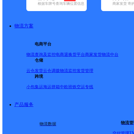
根据车牌号查询车辆位置信息
商家发货 寄
基本信息
所属快递：中通快递
物流方案
所属区域：河北省-唐山市-开平区
网点电话：
网点地址：东西大街226号
电商平台
网点负责人：
物流查询及监控
电商退换货
平台商家发货
物流中台
仓储
派送范围
云仓发货
云仓调拨
物流监控
发货管理
跨境
东城路，西城路，南环道，北环路（全境），新苑路，东
小包集运
海运拼箱
中欧班铁
空运专线
新工村，建华楼，新华楼，跃华楼，荣盛道，东城绿庭，
（到汽车园区立交为止），汽车工业园区，园区道1—32号
产品服务
物流管
物流数据
T
交付管理