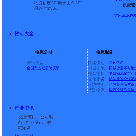
物流轨迹API
电子面单API
供应链
服务时效API
WMS
ERP
O
物流大全
物流公司
物流服务
网络类型：
快递快运：
快运
快递
全国型
区域型
跨境型
同城即配：
同城货运
即时配
整车零担：
专线物流
整车
小
仓储服务：
驿站
前置仓
快递
上一条：
广西梧州公司河西分部
跨境物流：
小包集运
航空货
特殊物流：
医药冷链
危化物
周边网点
产业资讯
唐山栗园镇
河北主城区公司唐山易
最新资讯
公司动
唐山派送部
河北唐山开平公司
达服务部
态
行业资讯
物
流知识
唐山开平工业园营业部
洼里邮政所