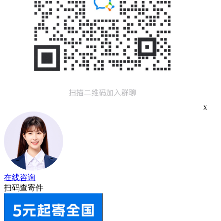
x
在线咨询
扫码查寄件