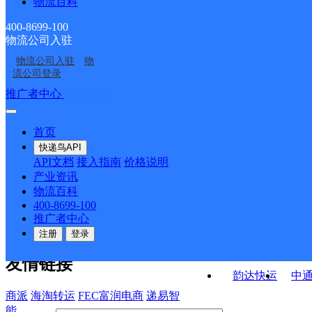
物流百科
UH临海三
UH临海大田A
台州分部
临海分部
临海大田分部
400-8699-100
物流公司入驻
台州临海市杜桥镇营业
浙江临海公司
物流公司入驻
物
台州临海市江南街道网
台州临海市江南物流中
部
流公司登录
点
心营业部
接口API
推广者中心
注册/登录
快运查询
API接口文档
FAQ/帮助文档
快递鸟
宏行中运物流
首页
API接口
DEMO下载
快递鸟API
百世快运
邦
API文档
接入指南
价格说明
关于我们
德邦快递
高
产业资讯
物流百科
华企快运
环
公司介绍
企业动态
联系我们
法律声
400-8699-100
京东快运
聚
明
合作伙伴
快递鸟接口服务协议
用
推广者中心
户隐私政策
速佳达快运
注册
登录
易达快运
驿
友情链接
韵达快运
中
商派
海淘转运
FEC富润电商
递易智
能