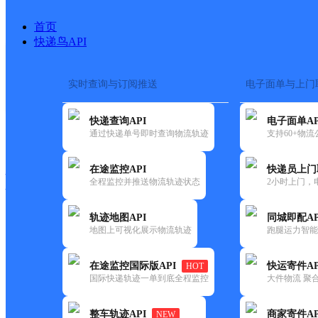
首页
快递鸟API
实时查询与订阅推送
电子面单与上门
搜索热词：
在途监控
快递查询API
电子面单AP
快递大全
快运大全
快递时效
通过快递单号即时查询物流轨迹
支持60+物
在途监控API
快递员上门
快递公司
全程监控并推送物流轨迹状态
2小时上门，
快递网点
电话大全
轨迹地图API
同城即配AP
地图上可视化展示物流轨迹
跑腿运力智能
邮政
河头邮政支局
在途监控国际版API
快运寄件AP
HOT
国内
国际快递轨迹一单到底全程监控
大件物流 聚合
更新时间：2021-12-03 00:00:00
整车轨迹API
商家寄件AP
NEW