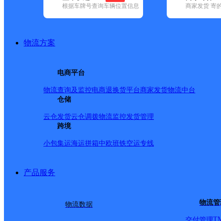
根据车牌号查询车辆位置信息
商家发货 寄
基本信息
所属快递：邮政国内
物流方案
所属区域：浙江省-台州市-临海市
网点电话：
网点地址：浙江省临海市河头镇人民路31号
电商平台
网点负责人：
物流查询及监控
电商退换货
平台商家发货
物流中台
仓储
派送范围
云仓发货
云仓调拨
物流监控
发货管理
跨境
-
小包集运
海运拼箱
中欧班铁
空运专线
产品服务
物流管
物流数据
T
交付管理