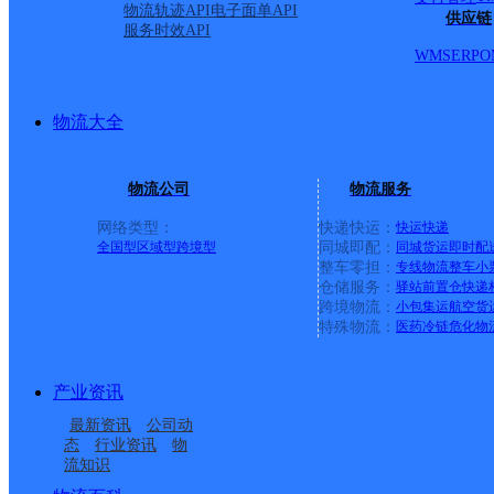
物流轨迹API
电子面单API
供应链
服务时效API
WMS
ERP
O
物流大全
物流公司
物流服务
网络类型：
快递快运：
快运
快递
全国型
区域型
跨境型
同城即配：
同城货运
即时配
整车零担：
专线物流
整车
小
仓储服务：
驿站
前置仓
快递
上一条：
中国邮政集团有限公司新疆维吾尔自治区叶城县乌
跨境物流：
小包集运
航空货
特殊物流：
医药冷链
危化物
周边网点
产业资讯
临海杜桥
浙江台州临海东大公司
最新资讯
公司动
台州临海
浙江台州临海杜桥公司
态
行业资讯
物
流知识
浙江台州临海杜桥公司
总部行政内件管理公司
杜桥镇溪口村分部