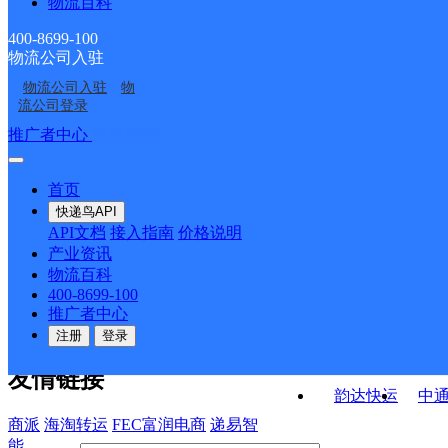
物流百科
个旧市锡城镇合作点
云南个旧鸡街公司
ID1417
云南个旧市营业部
黄茅山邮政所
ID1443
400-8699-100
物流公司入驻
贾沙邮政所
中山路邮政所
物流公司入驻
物
倘甸邮政所
乍甸邮政所
流公司登录
接口API
推广者中心
注册/登录
快运查询
API接口文档
FAQ/帮助文档
快递鸟
宏行中运物流
首页
API接口
DEMO下载
快递鸟API
百世快运
邦
API文档
接入指南
价格说明
关于我们
德邦快递
高
产业资讯
物流百科
华企快运
环
公司介绍
企业动态
联系我们
法律声
400-8699-100
京东快运
聚
明
合作伙伴
快递鸟接口服务协议
用
推广者中心
户隐私政策
速佳达快运
注册
登录
易达快运
驿
友情链接
韵达快运
中
商派
海淘转运
FEC富润电商
递易智
能