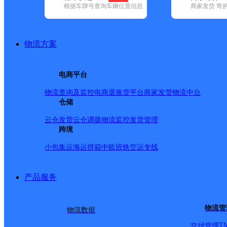
根据车牌号查询车辆位置信息
商家发货 寄
基本信息
所属快递：顺丰速运
物流方案
所属区域：云南省-红河哈尼族彝族自治州-个旧市
网点电话：
网点地址：个旧市人民路368号泰和文汇苑门口
电商平台
网点负责人：
物流查询及监控
电商退换货
平台商家发货
物流中台
仓储
派送范围
云仓发货
云仓调拨
物流监控
发货管理
跨境
全境
小包集运
海运拼箱
中欧班铁
空运专线
产品服务
物流管
物流数据
T
交付管理