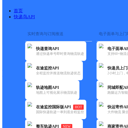
首页
快递鸟API
实时查询与订阅推送
电子面单与上门
搜索热词：
在途监控
快递查询API
电子面单AP
快递大全
快运大全
快递时效
通过快递单号即时查询物流轨迹
支持60+物
在途监控API
快递员上门
快递公司
全程监控并推送物流轨迹状态
2小时上门，
快递网点
电话大全
轨迹地图API
同城即配AP
地图上可视化展示物流轨迹
跑腿运力智能
顺丰
个旧市义云百货经营部
在途监控国际版API
快运寄件AP
HOT
速运
国际快递轨迹一单到底全程监控
大件物流 聚合
更新时间：2021-11-26 00:00:00
整车轨迹API
商家寄件AP
NEW