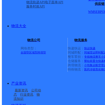
物流轨迹API
电子面单API
供应链
服务时效API
WMS
ERP
O
物流大全
物流公司
物流服务
网络类型：
快递快运：
快运
快递
全国型
区域型
跨境型
同城即配：
同城货运
即时配
整车零担：
专线物流
整车
小
仓储服务：
驿站
前置仓
快递
上一条：
义乌廿三里网点
跨境物流：
小包集运
航空货
特殊物流：
医药冷链
危化物
周边网点
产业资讯
云南个旧公司鸡街分部
云南红河州蒙自公司团
最新资讯
公司动
云南红河州蒙自公司大
个旧沙甸镇
山分部
态
行业资讯
物
流知识
红河州个旧
个旧市锡城镇合作点
屯分部