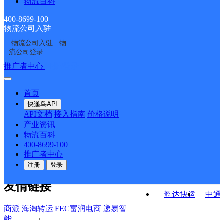
物流百科
龙湖邮政所
倒水邮政所
业部
业部
富江邮政所
富民邮政所
400-8699-100
物流公司入驻
国泰联通营业厅
梧州万秀骑楼城速运营
物流公司入驻
物
梧州万秀夏郢镇网点
梧州万秀分部
业点
流公司登录
接口API
推广者中心
注册/登录
快运查询
API接口文档
FAQ/帮助文档
快递鸟
宏行中运物流
首页
API接口
DEMO下载
快递鸟API
百世快运
邦
API文档
接入指南
价格说明
关于我们
德邦快递
高
产业资讯
物流百科
华企快运
环
公司介绍
企业动态
联系我们
法律声
400-8699-100
京东快运
聚
明
合作伙伴
快递鸟接口服务协议
用
推广者中心
户隐私政策
速佳达快运
注册
登录
易达快运
驿
友情链接
韵达快运
中
商派
海淘转运
FEC富润电商
递易智
能