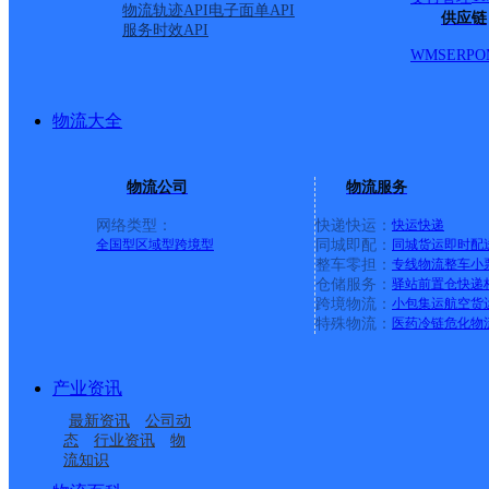
物流轨迹API
电子面单API
供应链
服务时效API
WMS
ERP
O
物流大全
物流公司
物流服务
网络类型：
快递快运：
快运
快递
全国型
区域型
跨境型
同城即配：
同城货运
即时配
整车零担：
专线物流
整车
小
仓储服务：
驿站
前置仓
快递
上一条：
广西梧州公司河西分部
跨境物流：
小包集运
航空货
特殊物流：
医药冷链
危化物
周边网点
产业资讯
广西梧州公司河西分部
广西梧州公司富民社区
最新资讯
公司动
广西梧州公司龙山便民
广西梧州公司夏郢便民
便民寄存点分部
态
行业资讯
物
流知识
梧州万秀区舜帝大道营
梧州万秀区西堤二路营
寄存点
寄存点分部