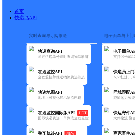
首页
快递鸟API
实时查询与订阅推送
电子面单与上门
搜索热词：
在途监控
快递查询API
电子面单AP
快递大全
快运大全
快递时效
通过快递单号即时查询物流轨迹
支持60+物
在途监控API
快递员上门
快递公司
全程监控并推送物流轨迹状态
2小时上门，
快递网点
电话大全
轨迹地图API
同城即配AP
地图上可视化展示物流轨迹
跑腿运力智能
韵达
广西梧州公司河东分部
在途监控国际版API
快运寄件AP
HOT
速递
国际快递轨迹一单到底全程监控
大件物流 聚合
更新时间：2022-07-14 00:00:00
整车轨迹API
商家寄件AP
NEW