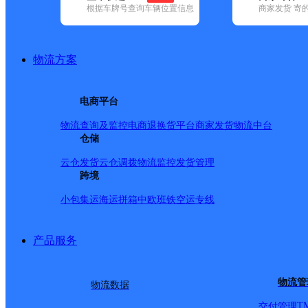
根据车牌号查询车辆位置信息
商家发货 寄
基本信息
所属快递：韵达速递
物流方案
所属区域：广西壮族自治区-梧州市-万秀区
网点电话：
网点地址：中国广西壮族自治区梧州市万秀区城南街道四坊
电商平台
网点负责人：
物流查询及监控
电商退换货
平台商家发货
物流中台
仓储
派送范围
云仓发货
云仓调拨
物流监控
发货管理
跨境
中山路；居仁路；南堤路；西江一路；桂江路；桂江二路
小包集运
海运拼箱
中欧班铁
空运专线
路；五坊路；桂北路；九坊路；南环路；东中路；大中路
路；北山路；建设路；北环路；桂林路冷水冲；白云路；
产品服务
路；大东上路；大东下路；阜民路；云盖路；石鼓路；【更新日期：202
物流管
物流数据
T
交付管理