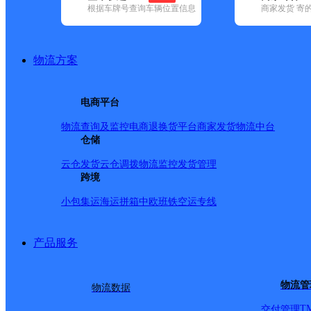
根据车牌号查询车辆位置信息
商家发货 寄
基本信息
所属快递：韵达速递
物流方案
所属区域：浙江省-绍兴市-柯桥区
网点电话：
网点地址：浙江省绍兴市柯桥区齐贤镇思贤家园商铺106号
电商平台
网点负责人：
物流查询及监控
电商退换货
平台商家发货
物流中台
仓储
派送范围
云仓发货
云仓调拨
物流监控
发货管理
跨境
山泉村；湖东公寓；璐阳村；璐庄村；前王村；恒通水务
小包集运
海运拼箱
中欧班铁
空运专线
茶湖村；西山头村；七里江村；庄头村；立岱村；灵北公
加龙村；高泽村；勤俭村；老国际物流；龙景家园；绍兴
产品服务
石佛禅寺；热电浴场；羊山华庭；金玉苑；羊山新村；齐
织；泽龙纺织；山西村；中波集团；中意工业园区；环镇
物流管
物流数据
朝阳村；陶里村；增大村；曙光村；光明村；丈午村；齐
T
交付管理