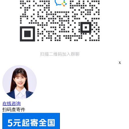
x
在线咨询
扫码查寄件