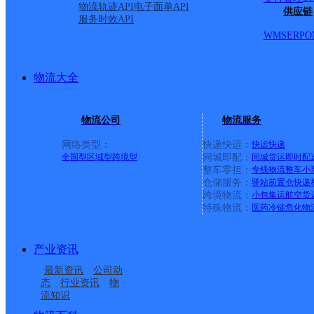
797天马星；中安创业园；天圣控股；新开河1号；兴美达
物流轨迹API
电子面单API
供应链
服务时效API
园；齐贤中心小学；羊山路；齐贤老街；齐贤新街；齐贤
WMS
ERP
O
齐贤街道晨露纺织科技；振贤街；齐贤镇山西村；齐陶路6
街道综合行政执法中队；绍兴市公安局柯桥区分局交通警
物流大全
际物流西大门仓储中心；贤诚景园；阳嘉龙村；鲁越大酒
【更新日期：2021-05-15 10:40_z】
物流公司
物流服务
网络类型：
快递快运：
快运
快递
全国型
区域型
跨境型
同城即配：
同城货运
即时配
整车零担：
专线物流
整车
小
仓储服务：
驿站
前置仓
快递
上一条：
广西梧州公司河西分部
跨境物流：
小包集运
航空货
特殊物流：
医药冷链
危化物
周边网点
产业资讯
浙江主城区公司绍兴县
浙江绍兴公司福全工业
最新资讯
公司动
浙江绍兴柯桥滨海公司
柯桥
柯东服务部
园区福全寄存点分部
态
行业资讯
物
流知识
浙江绍兴柯岩公司
浙江主城区公司绍兴县