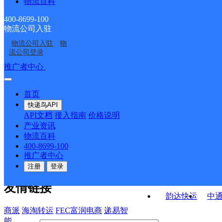
物流百科
绍兴滨海新区
钱清
杨汛桥服务部
浙江绍兴县柯南公司
浙江绍兴公司平兴路平
400-8699-100
物流公司入驻
浙江主城区公司柯桥万
绍兴柯桥区钱陶公路经
水分部
物流公司入驻
物
绍兴柯桥区兰亭街道营
UH柯桥平水
达服务部
营分部
流公司登录
业部
接口API
推广者中心
注册/登录
快运查询
API接口文档
FAQ/帮助文档
快递鸟
宏行中运物流
首页
API接口
DEMO下载
快递鸟API
百世快运
邦
API文档
接入指南
价格说明
关于我们
德邦快递
高
产业资讯
物流百科
华企快运
环
公司介绍
企业动态
联系我们
法律声
400-8699-100
京东快运
聚
明
合作伙伴
快递鸟接口服务协议
用
推广者中心
户隐私政策
速佳达快运
注册
登录
易达快运
驿
友情链接
韵达快运
中
商派
海淘转运
FEC富润电商
递易智
能