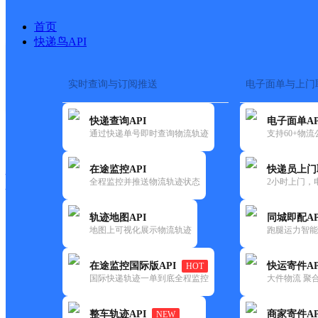
首页
快递鸟API
实时查询与订阅推送
电子面单与上门
搜索热词：
在途监控
快递查询API
电子面单AP
快递大全
快运大全
快递时效
通过快递单号即时查询物流轨迹
支持60+物
在途监控API
快递员上门
快递公司
全程监控并推送物流轨迹状态
2小时上门，
快递网点
电话大全
轨迹地图API
同城即配AP
地图上可视化展示物流轨迹
跑腿运力智能
韵达
浙江绍兴齐贤公司
在途监控国际版API
快运寄件AP
HOT
速递
国际快递轨迹一单到底全程监控
大件物流 聚合
更新时间：2022-07-14 00:00:00
整车轨迹API
商家寄件AP
NEW