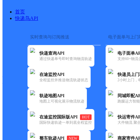
首页
快递鸟API
实时查询与订阅推送
电子面单与上门
搜索热词：
在途监控
快递查询API
电子面单AP
快递大全
快运大全
快递时效
通过快递单号即时查询物流轨迹
支持60+物
在途监控API
快递员上门
快递公司
全程监控并推送物流轨迹状态
2小时上门，
快递网点
电话大全
轨迹地图API
同城即配AP
地图上可视化展示物流轨迹
跑腿运力智能
韵达
河南安阳公司文峰区高庄镇分
在途监控国际版API
快运寄件AP
HOT
速递
国际快递轨迹一单到底全程监控
大件物流 聚合
更新时间：2022-07-14 00:00:00
整车轨迹API
商家寄件AP
NEW