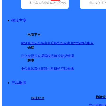
根据车牌号查询车辆位置信息
商家发货 寄
基本信息
所属快递：韵达速递
物流方案
所属区域：河南省-安阳市-文峰区
网点电话：
网点地址：河南省安阳市文峰区高庄乡安濮路东段
电商平台
网点负责人：
物流查询及监控
电商退换货
平台商家发货
物流中台
仓储
派送范围
云仓发货
云仓调拨
物流监控
发货管理
跨境
高庄乡；
小包集运
海运拼箱
中欧班铁
空运专线
产品服务
物流管
物流数据
T
交付管理