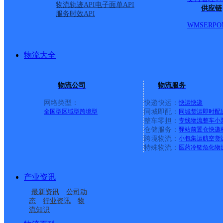
物流轨迹API
电子面单API
供应链
服务时效API
WMS
ERP
O
物流大全
物流公司
物流服务
网络类型：
快递快运：
快运
快递
全国型
区域型
跨境型
同城即配：
同城货运
即时配
整车零担：
专线物流
整车
小
仓储服务：
驿站
前置仓
快递
上一条：
广西梧州公司河西分部
跨境物流：
小包集运
航空货
特殊物流：
医药冷链
危化物
周边网点
产业资讯
河南安阳公司文峰区东
河南安阳公司文峰区育
最新资讯
公司动
河南安阳公司文峰区黄
河南安阳公司文峰区宝
区分部
才路分部
态
行业资讯
物
流知识
河南安阳公司文峰区后
河南安阳公司文峰区王
河大道御景园分部
莲寺镇分部