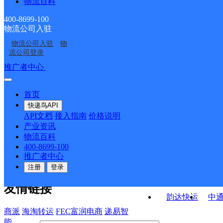
物流百科
河南安阳公司
河南安阳公司文峰区北
营新师院分部
官屯分部
河南安阳公司文峰区中
河南安阳公司文峰区峨
大街分部
400-8699-100
物流公司入驻
河南安阳公司文峰区华
河南安阳公司文峰区王
华路义乌城分部
嵋大街分部
物流公司入驻
物
河南安阳公司文峰区灯
河南安阳公司开发区工
强新天地分部
村分部
流公司登录
塔路朝阳分部
学院分部
接口API
推广者中心
注册/登录
快运查询
API接口文档
FAQ/帮助文档
快递鸟
宏行中运物流
首页
API接口
DEMO下载
快递鸟API
百世快运
邦
API文档
接入指南
价格说明
关于我们
德邦快递
高
产业资讯
物流百科
华企快运
环
公司介绍
企业动态
联系我们
法律声
400-8699-100
京东快运
聚
明
合作伙伴
快递鸟接口服务协议
用
推广者中心
户隐私政策
速佳达快运
注册
登录
易达快运
驿
友情链接
韵达快运
中
商派
海淘转运
FEC富润电商
递易智
能