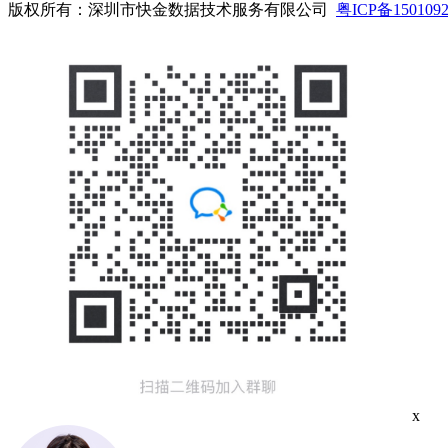
版权所有：深圳市快金数据技术服务有限公司
粤ICP备150109
x