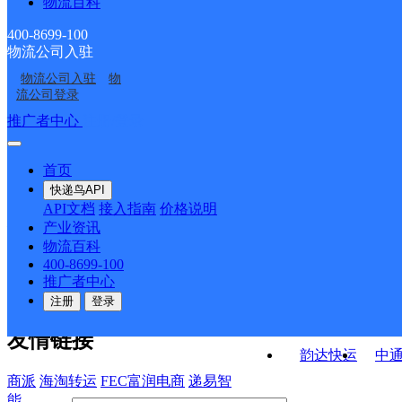
物流百科
荆姚邮政支局
东杨邮政所
ID5938
高阳邮政所
钤铒邮政所
400-8699-100
物流公司入驻
上王邮政所
翔村邮政所
物流公司入驻
物
延安路邮政支局
西关邮政所
流公司登录
接口API
推广者中心
注册/登录
快运查询
API接口文档
FAQ/帮助文档
快递鸟
宏行中运物流
首页
API接口
DEMO下载
快递鸟API
百世快运
邦
API文档
接入指南
价格说明
关于我们
德邦快递
高
产业资讯
物流百科
华企快运
环
公司介绍
企业动态
联系我们
法律声
400-8699-100
京东快运
聚
明
合作伙伴
快递鸟接口服务协议
用
推广者中心
户隐私政策
速佳达快运
注册
登录
易达快运
驿
友情链接
韵达快运
中
商派
海淘转运
FEC富润电商
递易智
能