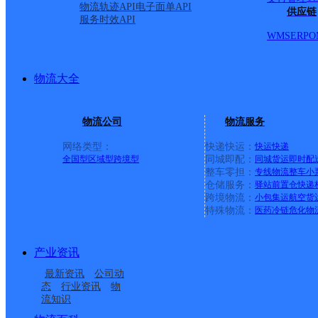
物流轨迹API
电子面单API
供应链
服务时效API
WMS
ERP
O
物流大全
物流公司
物流服务
网络类型：
快递快运：
快运
快递
全国型
区域型
跨境型
同城即配：
同城货运
即时配
整车零担：
专线物流
整车
小
仓储服务：
驿站
前置仓
快递
上一条：
中国邮政集团有限公司新疆维吾尔自治区叶城县乌
跨境物流：
小包集运
航空货
特殊物流：
医药冷链
危化物
周边网点
产业资讯
渭南蒲城县
蒲城县翔村镇合作点
最新资讯
公司动
陕西蒲城公司
蒲城县孙镇合作点ID894
ID16115
态
行业资讯
物
流知识
渭南蒲城县网点
蒲城县罕井镇合作点