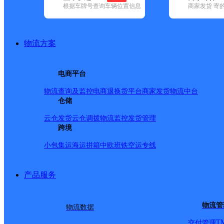
根据车牌号查询车辆位置信息
商家发货 寄
基本信息
所属快递：邮政国内
物流方案
所属区域：陕西省-渭南市-蒲城县
网点电话：
网点地址：陕西省渭南市蒲城县东风路1号东关邮政支局
电商平台
网点负责人：
物流查询及监控
电商退换货
平台商家发货
物流中台
仓储
派送范围
云仓发货
云仓调拨
物流监控
发货管理
跨境
-
小包集运
海运拼箱
中欧班铁
空运专线
产品服务
物流管
物流数据
T
交付管理