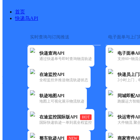
首页
快递鸟API
实时查询与订阅推送
电子面单与上门
搜索热词：
在途监控
快递查询API
电子面单AP
快递大全
快运大全
快递时效
通过快递单号即时查询物流轨迹
支持60+物
在途监控API
快递员上门
快递公司
全程监控并推送物流轨迹状态
2小时上门，
快递网点
电话大全
轨迹地图API
同城即配AP
地图上可视化展示物流轨迹
跑腿运力智能
邮政
东关邮政支局
在途监控国际版API
快运寄件AP
HOT
国内
国际快递轨迹一单到底全程监控
大件物流 聚合
更新时间：2021-12-03 00:00:00
整车轨迹API
商家寄件AP
NEW