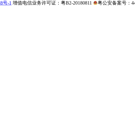
28号-1
增值电信业务许可证：粤B2-20180811
粤公安备案号：4403