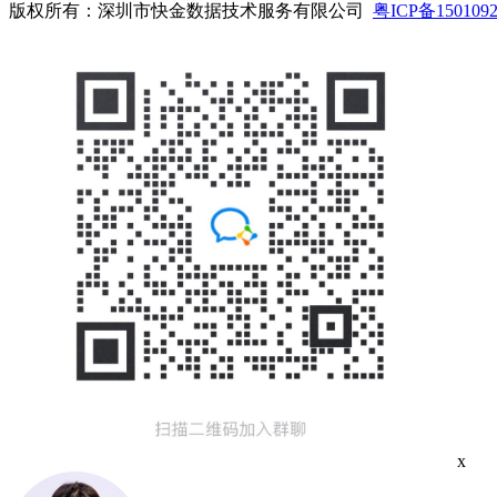
版权所有：深圳市快金数据技术服务有限公司
粤ICP备150109
x