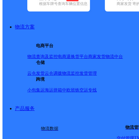
根据车牌号查询车辆位置信息
商家发货 寄
基本信息
所属快递：韵达速递
物流方案
所属区域：黑龙江省-鹤岗市-萝北县
网点电话：
网点地址：黑龙江省鹤岗市萝北县江滨农场双鑫家园2号
电商平台
网点负责人：
物流查询及监控
电商退换货
平台商家发货
物流中台
仓储
派送范围
云仓发货
云仓调拨
物流监控
发货管理
跨境
-
小包集运
海运拼箱
中欧班铁
空运专线
产品服务
物流管
物流数据
T
交付管理