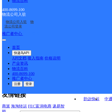
物流百科
鹤岗宝泉岭农垦管理局
鹤岗萝北县营业部
农场便民服务站分部
红旗邮政支局
名山邮政所
营业部
400-8699-100
物流公司入驻
军川邮政支局
宝泉邮政支局
物流公司入驻
物
环山邮政所
青年邮政支局
流公司登录
接口API
推广者中心
注册/登录
快运查询
API接口文档
FAQ/帮助文档
快递鸟
宏行中运物流
首页
API接口
DEMO下载
快递鸟API
百世快运
邦
API文档
接入指南
价格说明
关于我们
德邦快递
高
产业资讯
物流百科
华企快运
环
公司介绍
企业动态
联系我们
法律声
400-8699-100
京东快运
聚
明
合作伙伴
快递鸟接口服务协议
用
推广者中心
户隐私政策
速佳达快运
注册
登录
易达快运
驿
友情链接
韵达快运
中
商派
海淘转运
FEC富润电商
递易智
能