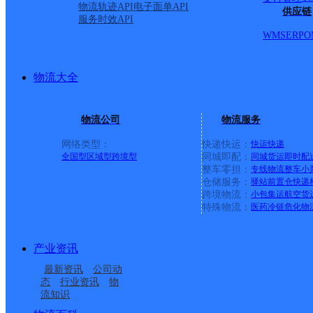
物流轨迹API
电子面单API
供应链
服务时效API
WMS
ERP
O
物流大全
物流公司
物流服务
网络类型：
快递快运：
快运
快递
全国型
区域型
跨境型
同城即配：
同城货运
即时配
整车零担：
专线物流
整车
小
仓储服务：
驿站
前置仓
快递
上一条：
广西梧州公司河西分部
跨境物流：
小包集运
航空货
特殊物流：
医药冷链
危化物
周边网点
产业资讯
鹤岗宝泉岭
鹤岗萝北县
最新资讯
公司动
黑龙江省鹤岗市萝北县
黑龙江鹤岗市公司鹤北
态
行业资讯
物
流知识
黑龙江萝北县公司共青
黑龙江萝北县公司
公司
镇分部