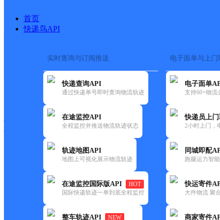
首页
快递鸟API
实时查询与订阅推送
电子面单与上门
搜索热词：
在途监控
快递查询API
电子面单AP
快递大全
快运大全
快递时效
通过快递单号即时查询物流轨迹
支持60+物
在途监控API
快递员上门
快递公司
全程监控并推送物流轨迹状态
2小时上门，
快递网点
电话大全
轨迹地图API
同城即配AP
地图上可视化展示物流轨迹
跑腿运力智能
韵达
黑龙江萝北县公司江滨农场便
在途监控国际版API
快运寄件AP
HOT
速递
国际快递轨迹一单到底全程监控
大件物流 聚合
更新时间：2022-07-14 00:00:00
整车轨迹API
商家寄件AP
NEW