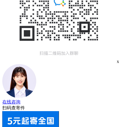
x
在线咨询
扫码查寄件