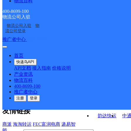
物流百科
云南红河州蒙自公司长
云南红河州蒙自公司凤
轴承厂分部
窑分部
云南昆明市红河州蒙自
云南红河州蒙自公司冷
河分部
凰路分部
400-8699-100
物流公司入驻
云南红河州蒙自公司龙
云南红河州蒙自公司兴
市公司绿春便民寄存
泉镇分部
物流公司入驻
物
云南红河州蒙自公司观
云南红河州蒙自公司文
泰花园分部
盛路分部
流公司登录
音桥分部
汇路分部
接口API
推广者中心
注册/登录
快运查询
API接口文档
FAQ/帮助文档
快递鸟
宏行中运物流
首页
API接口
DEMO下载
快递鸟API
百世快运
邦
API文档
接入指南
价格说明
关于我们
德邦快递
高
产业资讯
物流百科
华企快运
环
公司介绍
企业动态
联系我们
法律声
400-8699-100
京东快运
聚
明
合作伙伴
快递鸟接口服务协议
用
推广者中心
户隐私政策
速佳达快运
注册
登录
易达快运
驿
友情链接
韵达快运
中
商派
海淘转运
FEC富润电商
递易智
能