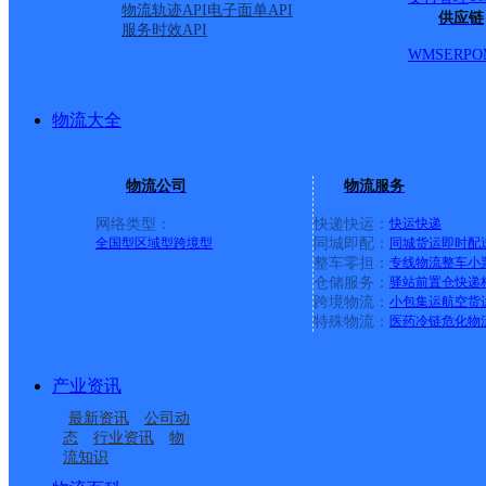
物流轨迹API
电子面单API
供应链
服务时效API
WMS
ERP
O
物流大全
物流公司
物流服务
网络类型：
快递快运：
快运
快递
全国型
区域型
跨境型
同城即配：
同城货运
即时配
整车零担：
专线物流
整车
小
仓储服务：
驿站
前置仓
快递
上一条：
义乌廿三里网点
跨境物流：
小包集运
航空货
特殊物流：
医药冷链
危化物
周边网点
产业资讯
云南红河州蒙自公司世
云南红河州蒙自公司海
最新资讯
公司动
云南红河州蒙自公司创
云南红河州蒙自公司雨
家寨分部
边寨分部
态
行业资讯
物
流知识
云南红河州蒙自公司原
云南红河州蒙自公司北
泰逸然居分部
过铺镇分部