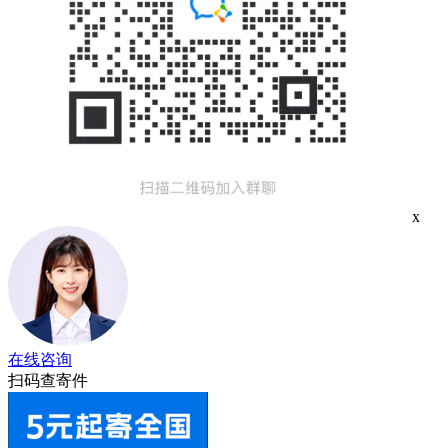
x
在线咨询
扫码查寄件