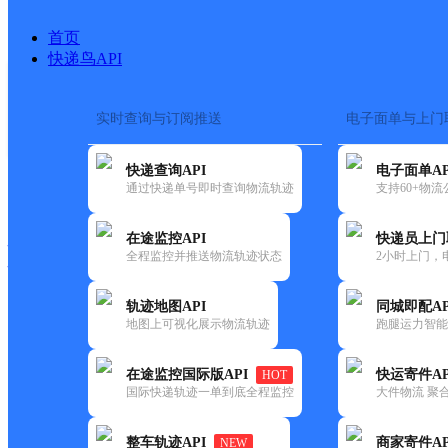
首页
快递鸟API
实时查询与订阅推送
电子面单与上门
搜索热词：
在途监控
快递查询API
电子面单AP
快递大全
快运大全
快递时效
通过快递单号即时查询物流轨迹
支持60+物
在途监控API
快递员上门
快递公司
全程监控并推送物流轨迹状态
2小时上门，
快递网点
电话大全
轨迹地图API
同城即配AP
地图上可视化展示物流轨迹
跑腿运力智能
极兔
红河蒙自红河学院网点
在途监控国际版API
快运寄件AP
HOT
速递
国际快递轨迹一单到底全程监控
大件物流 聚合
更新时间：2021-11-26 00:00:00
整车轨迹API
商家寄件AP
NEW