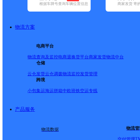
根据车牌号查询车辆位置信息
商家发货 寄
基本信息
所属快递：极兔速递
物流方案
所属区域：云南省-红河哈尼族彝族自治州-蒙自市
网点电话：
网点地址：红河哈尼族彝族自治州蒙自市新安所镇大新寨
电商平台
网点负责人：
物流查询及监控
电商退换货
平台商家发货
物流中台
仓储
派送范围
云仓发货
云仓调拨
物流监控
发货管理
跨境
小包集运
海运拼箱
中欧班铁
空运专线
产品服务
物流管
物流数据
T
交付管理