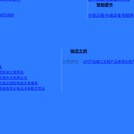
智能硬件
MS
SRM
分拣运输
仓储设备
智能终
热门产
物流文档
在途监控
查询地图版
文档类型：
API产品接口文档
产品使用文档
送
流管家Saa
票零担
大票零担
柜
海外仓
电商云仓
解决方
下一条：
黑龙江哈市东大直公司
运
海运
国际快递
关务服务
流
铁路货运
食品冷链
航空货运
电商平台物
单发货解决
方案
国际
接口AP