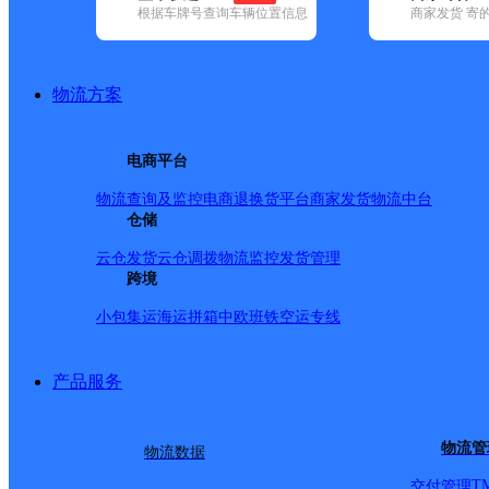
根据车牌号查询车辆位置信息
商家发货 寄
基本信息
所属快递：申通快递
物流方案
所属区域：新疆维吾尔自治区-塔城地区-和布克赛尔蒙古自
网点电话：
网点地址：和布克塞尔蒙古自治县和什托洛盖镇建材市场
电商平台
网点负责人：
物流查询及监控
电商退换货
平台商家发货
物流中台
仓储
派送范围
云仓发货
云仓调拨
物流监控
发货管理
跨境
和布克赛尔县城（和布克赛尔镇）、和什托洛盖镇。
小包集运
海运拼箱
中欧班铁
空运专线
产品服务
物流管
物流数据
T
交付管理