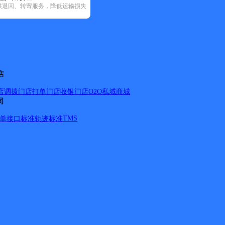
*24小时支撑
供退回、转寄服务，降低运输损失
快递查询
数据准确
%，准确率
韵达速递
A2U速递
方案定制
物流解决方
beiou express
CK物流
店
研发成本
免费体验
E2G速递
店调拨
门店打单
门店收银
门店O2O
私域商城
EMS
鸟产品
术企业 荣获
司
ETEEN专线
行业最具投
0-8699-
TMS
单
接口标准
轨迹标准
E速达
》
E特快
FEDEX联邦（国
GTT EXPRESS快
内）
LUCFLOW
递
快运查询
MoreLink
EXPRESS
SCS国际物流
宏行中运物流
安能快运
百米快运
YDH
百世快运
邦泰快运
北极星快运
安达速递