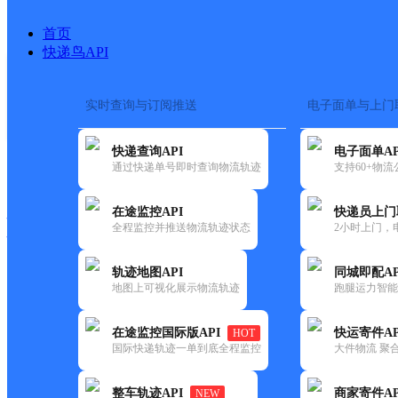
首页
快递鸟API
实时查询与订阅推送
电子面单与上门
搜索热词：
快递查询API
电子面单AP
快递大全
快运大全
快递时效
通过快递单号即时查询物流轨迹
支持60+物
在途监控API
快递员上门
快递公司
全程监控并推送物流轨迹状态
2小时上门，
快递网点
电话大全
轨迹地图API
同城即配AP
地图上可视化展示物流轨迹
跑腿运力智能
申通
新疆和布克赛尔县公司
在途监控国际版API
快运寄件AP
HOT
快递
国际快递轨迹一单到底全程监控
大件物流 聚合
更新时间：2022-07-12 00:00:00
整车轨迹API
商家寄件AP
NEW