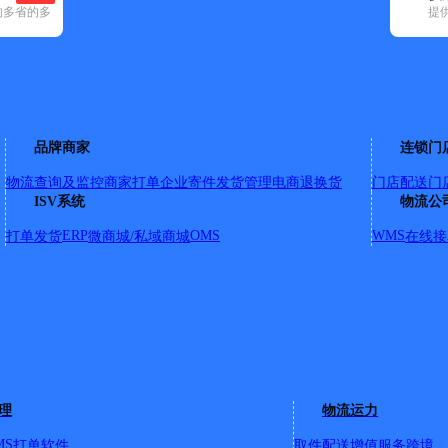
专属客服 7
的多省的多
提
时效保障 
成功率100
≥99.9%
专业团队 
治县
企业系统级
案
院内
品牌商家
连锁门
节省99%
欢迎
荣誉成果
物流查询及监控
商家打单
企业寄件
发货管理
电商退换货
门店配送
门
快递
国家高新技
ISV系统
物流公
《中国物流
咨询热线：40
ERP
OMS
WMS
打单发货
微商城/私域商城
在线接
资价值企业
100
理
物流运力
MS
打单软件
取件配送
增值服务
跨境