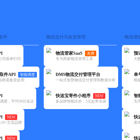
取件
物流交付与发货管理
物流增
在途监控
电子面单
快递查询
单号识别
上门取件
时效预测
NEW
I
物流管家SaaS
预
免费
查询
流公司面单打印
专为商家物流管理工具
大
取件API
DMS物流交付管理平台
单
智能调度
电商退换货必用
一站式智慧物流交付管理和数据分析
根
I
快送宝寄件小程序
智
NEW
调度，平均30分送达
多品牌智能比价，5元起寄全国
无
I
快
NEW
10+主流品牌
查
优质服务 
I
快
NEW