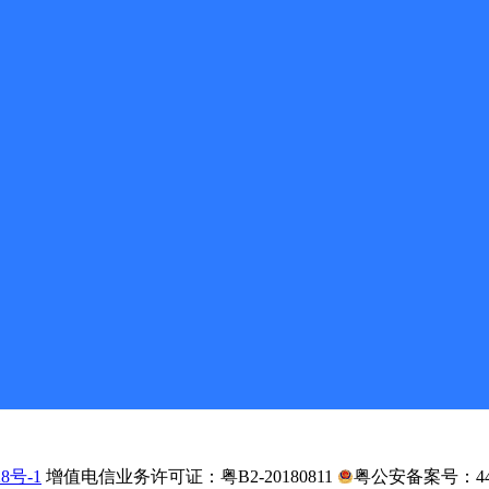
API接口文
关于我
务协议
用户隐私政策
iao.com
28号-1
增值电信业务许可证：粤B2-20180811
粤公安备案号：4403