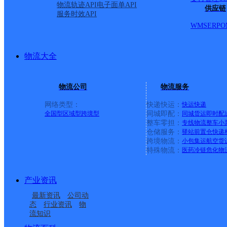
物流轨迹API
电子面单API
供应链
服务时效API
WMS
ERP
O
物流大全
物流公司
物流服务
网络类型：
快递快运：
快运
快递
全国型
区域型
跨境型
同城即配：
同城货运
即时配
整车零担：
专线物流
整车
小
仓储服务：
驿站
前置仓
快递
上一条：
横岗园山
跨境物流：
小包集运
航空货
特殊物流：
医药冷链
危化物
周边网点
产业资讯
最新资讯
公司动
态
行业资讯
物
流知识