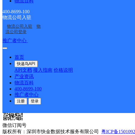
物流百科
400-8699-100
物流公司入驻
物流公司入驻
物
公司介绍
企业动态
联系我们
法律声明
合作伙伴
快递鸟接口服
流公司登录
推广者中心
注册/登录
友情链接
首页
商派
海淘转运
FEC富润电商
递易智能
快递鸟API
咨询电话：
400-8699-100
服务邮箱：
service@kdn
API文档
接入指南
价格说明
产业资讯
物流百科
400-8699-100
推广者中心
微信公众号
注册
登录
微信订阅号
版权所有：深圳市快金数据技术服务有限公司
粤ICP备150109