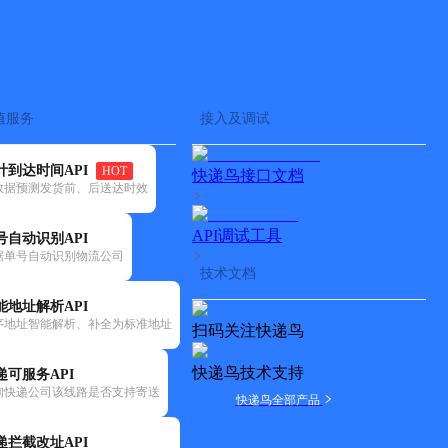
查快递
批量查询
值服务
接入及调试
计到达时间API
HOT
快递鸟接口文档
数据预测发货前、后送达时效
API调试工具
号自动识别API
据单号自动识别物流公司
技术文档
能地址解析API
序地址智能解析、补全为标准地址
扫码关注快递鸟
快递鸟技术支持
递可服务API
询快递公司该线路是否支持寄送
快递鸟全部产品
安全稳定
递拦截改址API