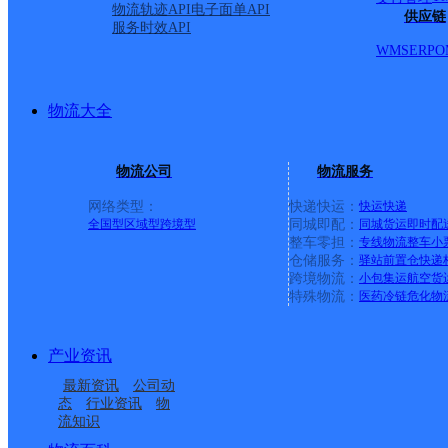
物流轨迹API
电子面单API
供应链
服务时效API
WMS
ERP
O
物流大全
物流公司
物流服务
网络类型：
快递快运：
快运
快递
全国型
区域型
跨境型
同城即配：
同城货运
即时配
整车零担：
专线物流
整车
小
仓储服务：
驿站
前置仓
快递
上一条：
中国邮政集团有限公司新疆维吾尔自治区叶城县乌
跨境物流：
小包集运
航空货
特殊物流：
医药冷链
危化物
周边网点
产业资讯
湖南泸溪县公司
吉首泸溪县
最新资讯
公司动
湘西泸溪县营业部
泸溪县白羊溪乡合作点
态
行业资讯
物
流知识
泸溪县浦市镇合作点
永兴场邮政所
ID2656