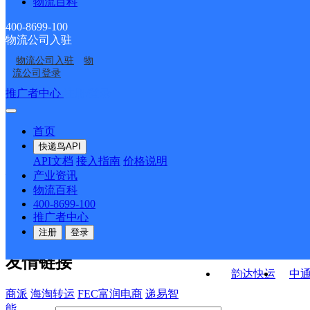
物流百科
小章邮政所
白羊溪邮政支局
ID8144
潭溪邮政支局
朝阳路邮政所
400-8699-100
物流公司入驻
良家潭邮政所
石榴坪邮政所
物流公司入驻
物
解放岩邮政所
踏虎邮政所
流公司登录
接口API
推广者中心
注册/登录
快运查询
API接口文档
FAQ/帮助文档
快递鸟
宏行中运物流
首页
API接口
DEMO下载
快递鸟API
百世快运
邦
API文档
接入指南
价格说明
关于我们
德邦快递
高
产业资讯
物流百科
华企快运
环
公司介绍
企业动态
联系我们
法律声
400-8699-100
京东快运
聚
明
合作伙伴
快递鸟接口服务协议
用
推广者中心
户隐私政策
速佳达快运
注册
登录
易达快运
驿
友情链接
韵达快运
中
商派
海淘转运
FEC富润电商
递易智
能