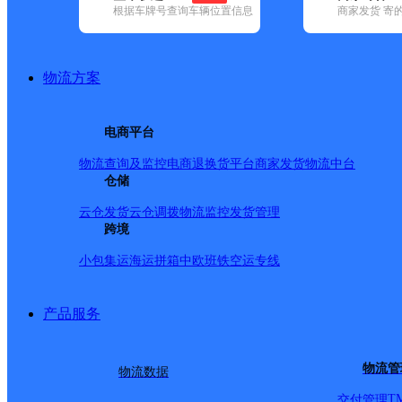
根据车牌号查询车辆位置信息
商家发货 寄
基本信息
所属快递：邮政国内
物流方案
所属区域：湖南省-湘西土家族苗族自治州-泸溪县
网点电话：
网点地址：湖南省湘西土家族苗族自治州泸溪县洗溪镇八
电商平台
网点负责人：
物流查询及监控
电商退换货
平台商家发货
物流中台
仓储
派送范围
云仓发货
云仓调拨
物流监控
发货管理
跨境
-
小包集运
海运拼箱
中欧班铁
空运专线
产品服务
物流管
物流数据
T
交付管理