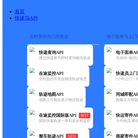
首页
快递鸟API
实时查询与订阅推送
电子面单与上门
搜索热词：
在途监控
快递查询API
电子面单AP
快递大全
快运大全
快递时效
通过快递单号即时查询物流轨迹
支持60+物
在途监控API
快递员上门
快递公司
全程监控并推送物流轨迹状态
2小时上门，
快递网点
电话大全
轨迹地图API
同城即配AP
地图上可视化展示物流轨迹
跑腿运力智能
邮政
八什坪邮政所
在途监控国际版API
快运寄件AP
HOT
国内
国际快递轨迹一单到底全程监控
大件物流 聚合
更新时间：2021-12-03 00:00:00
整车轨迹API
商家寄件AP
NEW