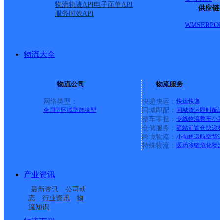
物流轨迹API
电子面单API
供应链
服务时效API
WMS
ERP
O
物流大全
物流公司
物流服务
网络类型：
快递快运：
快运
快递
全国型
区域型
跨境型
同城即配：
同城货运
即时配
整车零担：
专线物流
整车
小
仓储服务：
驿站
前置仓
快递
上一条：
广西梧州公司河西分部
跨境物流：
小包集运
航空货
特殊物流：
医药冷链
危化物
周边网点
产业资讯
山东泰安泰山区公司山
山东泰安岱岳区公司凤
最新资讯
公司动
山东泰安岱岳区公司荣
山东泰安高新区公司龙
口科技大学寄存点分部
凰路分部
态
行业资讯
物
流知识
山东泰安岱岳区公司泰
山东泰安岱岳区公司政
军医院分部
泉寄存点