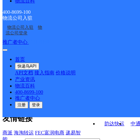
物流百科
山东泰安泰山区公司祝
山东主城区公司泰安高
山学院寄存点分部
府便民寄存分部
山东泰安岱岳区公司青
山东主城区公司泰安高
阳寄存点
新服务部大学城寄存点
400-8699-100
物流公司入驻
山东泰安泰山区公司化
山东泰安岱岳区服务部
春创业开发区分部
新服务部南泰开寄存点
物流公司入驻
物
山东泰安泰山区公司范
山东泰安岱岳区公司高
马湾乡便民寄存点分部
大客户寄存点分部
流公司登录
镇角峪便民寄存点分部
铁新区便民寄存分部
接口API
推广者中心
注册/登录
快运查询
API接口文档
FAQ/帮助文档
快递鸟
宏行中运物流
首页
API接口
DEMO下载
快递鸟API
百世快运
邦
API文档
接入指南
价格说明
关于我们
德邦快递
高
产业资讯
物流百科
华企快运
环
公司介绍
企业动态
联系我们
法律声
400-8699-100
京东快运
聚
明
合作伙伴
快递鸟接口服务协议
用
推广者中心
户隐私政策
速佳达快运
注册
登录
易达快运
驿
友情链接
韵达快运
中
商派
海淘转运
FEC富润电商
递易智
能