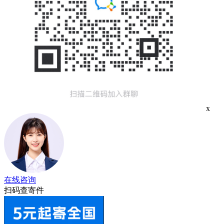
x
在线咨询
扫码查寄件