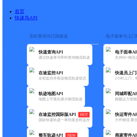
首页
快递鸟API
实时查询与订阅推送
电子面单与上门
搜索热词：
在途监控
快递查询API
电子面单AP
快递大全
快运大全
快递时效
通过快递单号即时查询物流轨迹
支持60+物
在途监控API
快递员上门
快递公司
全程监控并推送物流轨迹状态
2小时上门，
快递网点
电话大全
轨迹地图API
同城即配AP
地图上可视化展示物流轨迹
跑腿运力智能
韵达
山东泰安泰山区公司下港黄前
在途监控国际版API
快运寄件AP
HOT
速递
国际快递轨迹一单到底全程监控
大件物流 聚合
更新时间：2022-07-14 00:00:00
整车轨迹API
商家寄件AP
NEW