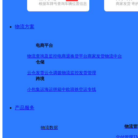
根据车牌号查询车辆位置信息
商家发货 寄
基本信息
所属快递：韵达速递
物流方案
所属区域：山东省-泰安市-岱岳区
网点电话：
网点地址：山东省泰安市岱岳区黄前镇
电商平台
网点负责人：
物流查询及监控
电商退换货
平台商家发货
物流中台
仓储
派送范围
云仓发货
云仓调拨
物流监控
发货管理
跨境
-
小包集运
海运拼箱
中欧班铁
空运专线
产品服务
物流管
物流数据
T
交付管理