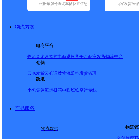
根据车牌号查询车辆位置信息
商家发货 寄
基本信息
所属快递：邮政国内
物流方案
所属区域：云南省-保山市-施甸县
网点电话：
网点地址：云南省保山市施甸县木老元街子
电商平台
网点负责人：
物流查询及监控
电商退换货
平台商家发货
物流中台
仓储
派送范围
云仓发货
云仓调拨
物流监控
发货管理
跨境
-
小包集运
海运拼箱
中欧班铁
空运专线
产品服务
物流管
物流数据
T
交付管理