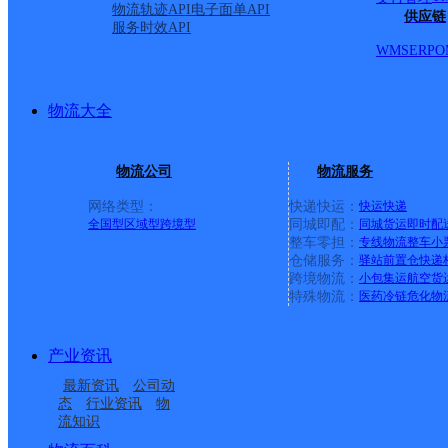
物流轨迹API
电子面单API
供应链
服务时效API
WMS
ERP
O
物流大全
物流公司
物流服务
网络类型：
快递快运：
快运
快递
全国型
区域型
跨境型
同城即配：
同城货运
即时配
整车零担：
专线物流
整车
小
仓储服务：
驿站
前置仓
快递
上一条：
中国邮政集团有限公司新疆维吾尔自治区叶城县乌
跨境物流：
小包集运
航空货
特殊物流：
医药冷链
危化物
周边网点
产业资讯
保山施甸县
云南施甸县公司
最新资讯
公司动
施甸县老麦乡合作点
施甸县姚关镇合作点
态
行业资讯
物
流知识
施甸县酒房乡合作点
施甸县太平镇合作点
ID4397
ID1134