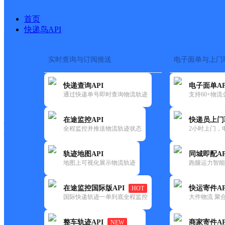
首页
快递鸟API
实时查询与订阅推送
电子面单与上门
搜索热词：
在途监控
快递查询API
电子面单AP
快递大全
快运大全
快递时效
通过快递单号即时查询物流轨迹
支持60+物
在途监控API
快递员上门
快递公司
全程监控并推送物流轨迹状态
2小时上门，
快递网点
电话大全
轨迹地图API
同城即配AP
地图上可视化展示物流轨迹
跑腿运力智能
邮政
中国邮政集团有限公司云南省
在途监控国际版API
快运寄件AP
HOT
国内
国际快递轨迹一单到底全程监控
大件物流 聚合
更新时间：2021-12-03 00:00:00
整车轨迹API
商家寄件AP
NEW