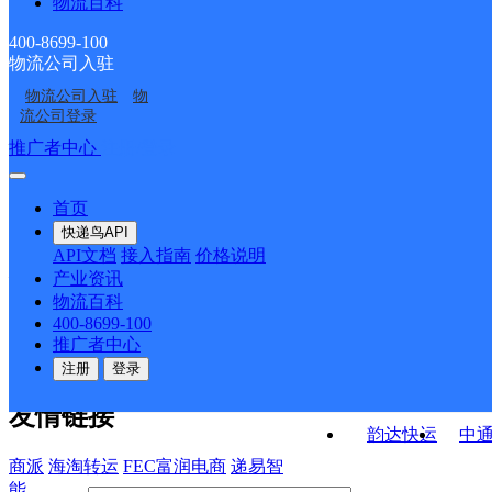
物流百科
施甸县由旺镇合作点
摆榔邮政所
ID1905
ID545
酒房邮政所
水寨邮政所
ID4419
400-8699-100
物流公司入驻
太平邮政所
中国邮政集团有限公司
物流公司入驻
物
泰龙邮政所
中国邮政集团有限公司
云南省施甸县万兴邮政
流公司登录
云南省施甸县由旺邮政
代办所
接口API
推广者中心
注册/登录
快运查询
所
API接口文档
FAQ/帮助文档
快递鸟
宏行中运物流
首页
API接口
DEMO下载
快递鸟API
百世快运
邦
API文档
接入指南
价格说明
关于我们
德邦快递
高
产业资讯
物流百科
华企快运
环
公司介绍
企业动态
联系我们
法律声
400-8699-100
京东快运
聚
明
合作伙伴
快递鸟接口服务协议
用
推广者中心
户隐私政策
速佳达快运
注册
登录
易达快运
驿
友情链接
韵达快运
中
商派
海淘转运
FEC富润电商
递易智
能