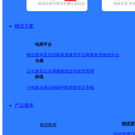
根据车牌号查询车辆位置信息
商家发货 寄
基本信息
所属快递：极兔速递
物流方案
所属区域：云南省-昭通市-巧家县
网点电话：
网点地址：云南省昭通市巧家县蒙姑镇蒙姑村段家坪子四社
电商平台
网点负责人：
物流查询及监控
电商退换货
平台商家发货
物流中台
仓储
派送范围
云仓发货
云仓调拨
物流监控
发货管理
跨境
小包集运
海运拼箱
中欧班铁
空运专线
产品服务
物流管
物流数据
T
交付管理