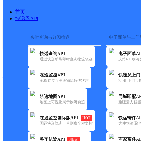
首页
快递鸟API
实时查询与订阅推送
电子面单与上门
搜索热词：
在途监控
快递查询API
电子面单AP
快递大全
快运大全
快递时效
通过快递单号即时查询物流轨迹
支持60+物
在途监控API
快递员上门
快递公司
全程监控并推送物流轨迹状态
2小时上门，
快递网点
电话大全
轨迹地图API
同城即配AP
地图上可视化展示物流轨迹
跑腿运力智能
极兔
昭通巧家县蒙姑网点
在途监控国际版API
快运寄件AP
HOT
速递
国际快递轨迹一单到底全程监控
大件物流 聚合
更新时间：2021-11-26 00:00:00
整车轨迹API
商家寄件AP
NEW