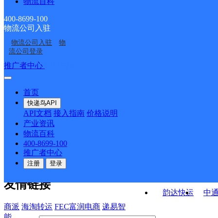
物流百科
马树邮政所
药山邮政支局
ID15430
老店邮政所
东坪邮政所
400-8699-100
物流公司入驻
新店邮政所
中寨邮政所
物流公司入驻
物
崇溪邮政所
炉房邮政所
流公司登录
接口API
推广者中心
注册/登录
快运查询
API接口文档
FAQ/帮助文档
快递鸟
宏行中运物流
首页
API接口
DEMO下载
快递鸟API
百世快运
邦
API文档
接入指南
价格说明
关于我们
德邦快递
高
产业资讯
物流百科
华企快运
环
公司介绍
企业动态
联系我们
法律声
400-8699-100
京东快运
聚
明
合作伙伴
快递鸟接口服务协议
用
推广者中心
户隐私政策
速佳达快运
注册
登录
易达快运
驿
友情链接
韵达快运
中
商派
海淘转运
FEC富润电商
递易智
能