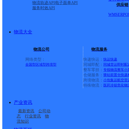
物流轨迹API
电子面单API
供应链
服务时效API
WMS
ERP
O
物流大全
物流公司
物流服务
网络类型：
快递快运：
快运
快递
全国型
区域型
跨境型
同城即配：
同城货运
即时配
整车零担：
专线物流
整车
小
仓储服务：
驿站
前置仓
快递
上一条：
义乌廿三里网点
跨境物流：
小包集运
航空货
特殊物流：
医药冷链
危化物
周边网点
产业资讯
云南巧家县公司
昭通巧家县
最新资讯
公司动
巧家县大寨镇合作点
巧家县白鹤滩镇合作点
态
行业资讯
物
流知识
巧家县蒙姑镇合作点
云南巧家县公司
ID17052
ID17056