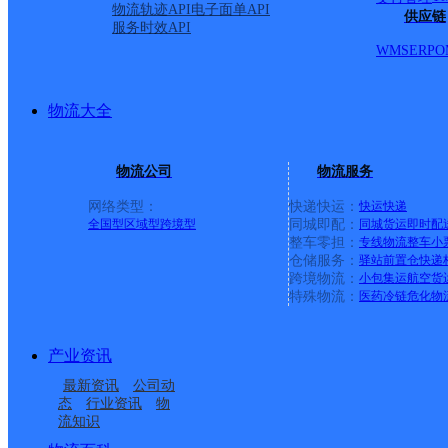
物流轨迹API
电子面单API
供应链
服务时效API
WMS
ERP
O
物流大全
物流公司
物流服务
网络类型：
快递快运：
快运
快递
全国型
区域型
跨境型
同城即配：
同城货运
即时配
整车零担：
专线物流
整车
小
仓储服务：
驿站
前置仓
快递
上一条：
广西梧州公司河西分部
跨境物流：
小包集运
航空货
特殊物流：
医药冷链
危化物
周边网点
产业资讯
安徽淮南公司山南分部
安徽淮南公司龙湖村百
最新资讯
公司动
安徽淮南公司淮河新城
安徽淮南公司安城镇分
大便民服务站分部
态
行业资讯
物
流知识
安徽淮南公司英伦联邦
安徽淮南公司老龙眼便
便民服务站分部
部