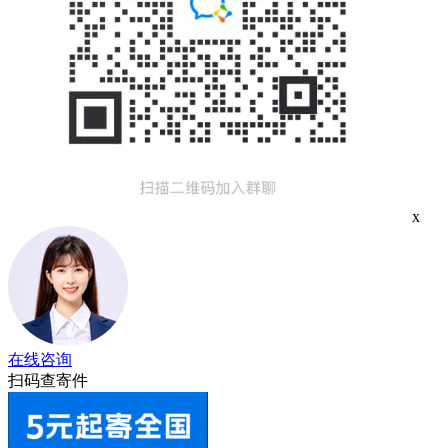
x
在线咨询
扫码查寄件