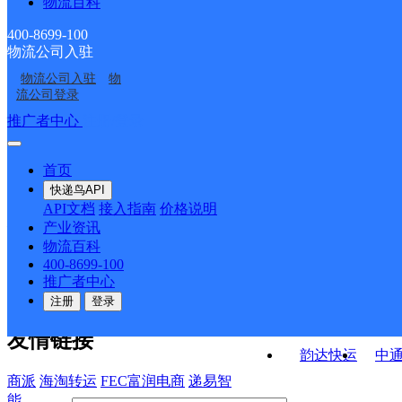
物流百科
安徽淮南韵达公司三和
安徽淮南公司水厂路便
韵达寄存点
民寄存分部
安徽淮南公司百花园分
安徽淮南公司朝阳东路
乡寄存点
民服务站分部
400-8699-100
物流公司入驻
安徽淮南公司新天地便
安徽淮南公司山南印象
部
金地便民服务站分部
物流公司入驻
物
安徽淮南公司国庆西路
安徽淮南公司香榭花都
民服务站分部
便民寄存点
流公司登录
工贸便民寄存分部
便民寄存点分部
接口API
推广者中心
注册/登录
快运查询
API接口文档
FAQ/帮助文档
快递鸟
宏行中运物流
首页
API接口
DEMO下载
快递鸟API
百世快运
邦
API文档
接入指南
价格说明
关于我们
德邦快递
高
产业资讯
物流百科
华企快运
环
公司介绍
企业动态
联系我们
法律声
400-8699-100
京东快运
聚
明
合作伙伴
快递鸟接口服务协议
用
推广者中心
户隐私政策
速佳达快运
注册
登录
易达快运
驿
友情链接
韵达快运
中
商派
海淘转运
FEC富润电商
递易智
能