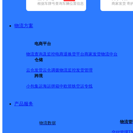
根据车牌号查询车辆位置信息
商家发货 寄
基本信息
所属快递：韵达速递
物流方案
所属区域：安徽省-淮南市-田家庵区
网点电话：
网点地址：中国安徽省淮南市田家庵区朝阳街道银鹭万树城组团
电商平台
网点负责人：
物流查询及监控
电商退换货
平台商家发货
物流中台
仓储
派送范围
云仓发货
云仓调拨
物流监控
发货管理
跨境
-
小包集运
海运拼箱
中欧班铁
空运专线
产品服务
物流管
物流数据
T
交付管理