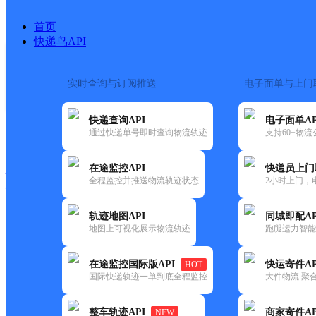
首页
快递鸟API
实时查询与订阅推送
电子面单与上门
搜索热词：
在途监控
快递查询API
电子面单AP
快递大全
快运大全
快递时效
通过快递单号即时查询物流轨迹
支持60+物
在途监控API
快递员上门
快递公司
全程监控并推送物流轨迹状态
2小时上门，
快递网点
电话大全
轨迹地图API
同城即配AP
地图上可视化展示物流轨迹
跑腿运力智能
韵达
安徽淮南公司银鹭小区南门韵
在途监控国际版API
快运寄件AP
HOT
速递
国际快递轨迹一单到底全程监控
大件物流 聚合
更新时间：2022-07-14 00:00:00
整车轨迹API
商家寄件AP
NEW